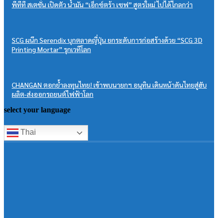
พีทีที สเตชั่น เปิดตัว น้ำมัน “เอ็กซ์ตร้า เซฟ” สูตรใหม่ ไปได้ไกลกว่า
SCG ผนึก Serendix บุกตลาดญี่ปุ่น ยกระดับการก่อสร้างด้วย “SCG 3D
Printing Mortar” รุกเวทีโลก
CHANGAN ตอกย้ำลงทุนไทย! เข้าพบนายกฯ อนุทิน เดินหน้าดันไทยสู่ฮับ
ผลิต-ส่งออกรถยนต์ไฟฟ้าโลก
select your language
Thai