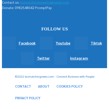
Contact us:
bizmatchingnewsltd@gmail.com
Donate: 0982548042 PromptPay
FOLLOW US
Facebook
Youtube
Tiktok
Twitter
Instagram
©2022 bizmatchingnews.com - Connect Business with People
CONTACT
ABOUT
COOKIES POLICY
PRIVACY POLICY