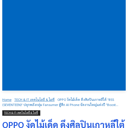
Home
TECH & IT เทคโนโลยี & ไอที
OPPO งัดไม้เด็ด ดึงศิลปินเกาหลีใต้ ‘BSS
(SEVENTEEN)’ ปลุกพลังกลุ่ม Fansumer สู้ศึก AI Phone จัดงานใหญ่แห่งปี ‘Boost...
TECH & IT เทคโนโลยี & ไอที
OPPO งัดไม้เด็ด ดึงศิลปินเกาหลีใต้