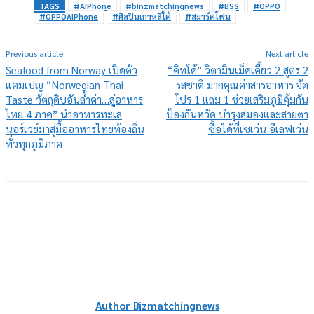
TAGS
#AIPhone
#binzmatchingnews
#BSS
#OPPO
#OPPOAIPhone
#ศิลปินเกาหลีใต้
#สมาร์ตโฟน
Previous article
Next article
Seafood from Norway เปิดตัว
“คิทโด้” วิตามินเม็ดเคี้ยว 2 สูตร 2
แคมเปญ “Norwegian Thai
รสชาติ มากคุณค่าสารอาหาร จัด
Taste วัตถุดิบอันล้ำค่า…สู่อาหาร
โปร 1 แถม 1 ช่วยเสริมภูมิคุ้มกัน
ไทย 4 ภาค” นำอาหารทะเล
ป้องกันหวัด บำรุงสมองและสายตา
นอร์เวย์มาสู่มื้ออาหารไทยท้องถิ่น
ซื้อได้ที่เซเว่น อีเลฟเว่น
ทั่วทุกภูมิภาค
Author Bizmatchingnews