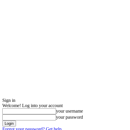
Sign in
Welcome! Log into your account
your username
your password
Forgot your password? Get help