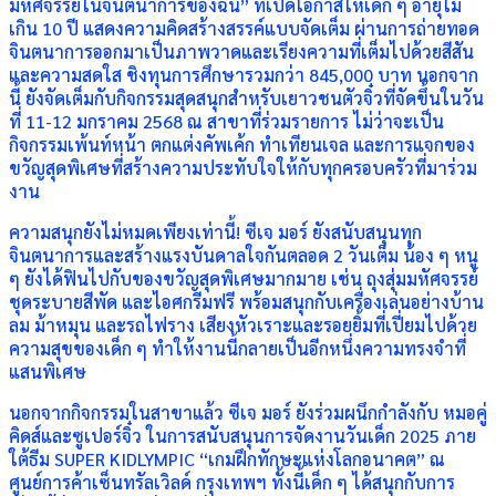
มหัศจรรย์ในจินตนาการของฉัน” ที่เปิดโอกาสให้เด็ก ๆ อายุไม่
เกิน 10 ปี แสดงความคิดสร้างสรรค์แบบจัดเต็ม ผ่านการถ่ายทอด
จินตนาการออกมาเป็นภาพวาดและเรียงความที่เต็มไปด้วยสีสัน
และความสดใส ชิงทุนการศึกษารวมกว่า 845,000 บาท นอกจาก
นี้ ยังจัดเต็มกับกิจกรรมสุดสนุกสำหรับเยาวชนตัวจิ๋วที่จัดขึ้นในวัน
ที่ 11-12 มกราคม 2568 ณ สาขาที่ร่วมรายการ ไม่ว่าจะเป็น
กิจกรรมเพ้นท์หน้า ตกแต่งคัพเค้ก ทำเทียนเจล และการแจกของ
ขวัญสุดพิเศษที่สร้างความประทับใจให้กับทุกครอบครัวที่มาร่วม
งาน
ความสนุกยังไม่หมดเพียงเท่านี้! ซีเจ มอร์ ยังสนับสนุนทุก
จินตนาการและสร้างแรงบันดาลใจกันตลอด 2 วันเต็ม น้อง ๆ หนู
ๆ ยังได้ฟินไปกับของขวัญสุดพิเศษมากมาย เช่น ถุงสุ่มมหัศจรรย์
ชุดระบายสีพัด และไอศกรีมฟรี พร้อมสนุกกับเครื่องเล่นอย่างบ้าน
ลม ม้าหมุน และรถไฟราง เสียงหัวเราะและรอยยิ้มที่เปี่ยมไปด้วย
ความสุขของเด็ก ๆ ทำให้งานนี้กลายเป็นอีกหนึ่งความทรงจำที่
แสนพิเศษ
นอกจากกิจกรรมในสาขาแล้ว ซีเจ มอร์ ยังร่วมผนึกกำลังกับ หมอคู่
คิดส์และซูเปอร์จิ๋ว ในการสนับสนุนการจัดงานวันเด็ก 2025 ภาย
ใต้ธีม SUPER KIDLYMPIC “เกมฝึกทักษะแห่งโลกอนาคต” ณ
ศูนย์การค้าเซ็นทรัลเวิลด์ กรุงเทพฯ ทั้งนี้เด็ก ๆ ได้สนุกกับการ