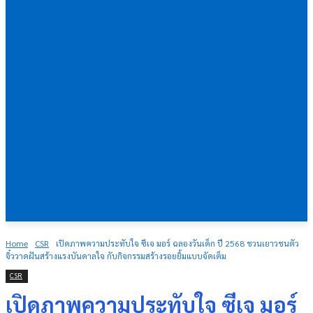
Home
CSR
เปิดภาพความประทับใจ ซีเจ มอร์ ฉลองวันเด็ก ปี 2568 ชวนเยาวชนตัว
จิ๋ววาดฝันสร้างแรงบันดาลใจ กับกิจกรรมสร้างรอยยิ้มแบบจัดเต็ม
CSR
เปิดภาพความประทับใจ ซีเจ มอร์