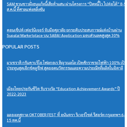
SAM ชวนชาวฝั่งธนแก้หนี้เสียต่ำแสน ผ่านโครงการ “ปิดหนี้ไว ไปต่อได้” 8-9
ส.ค.นี้ ที่ศาลแพ่งตลิ่งชัน
คอนเซ็ปต์ เฟอร์นิเจอร์ จับมือศุภาลัย ยกระดับประสบการณ์แต่งบ้านผ่าน
Supalai Marketplace บน SABAI Application มอบส่วนลดสูงสุด 30%
POPULAR POSTS
มาเซราติ กรันคาบริโอ โฟลกอเร ติญาเนลโล เปิดศักราชรถไฟฟ้า 100% เปิด
ประทุนสุดเอ็กซ์คลูซีฟ สุดยอดนวัตกรรมและความประณีตที่ผลิตในอิตาลี
เมืองไทยประกันชีวิต รับรางวัล “Education Achievement Awards” ปี
2022-2023
ฉลองเทศกาล OKTOBER FEST ที่ อนันตรา ริเวอร์ไซด์ รีสอร์ท กรุงเทพฯ 6-
15 ตค.นี้