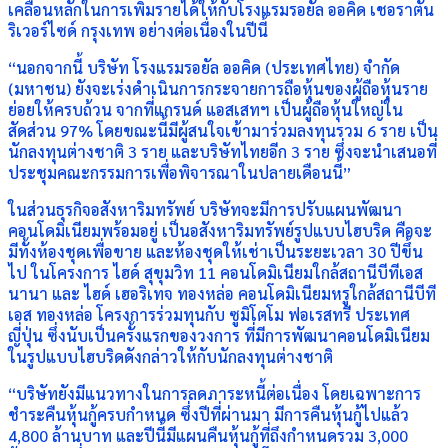
เคลื่อนหลักในการเพิ่มรายได้ให้กับโรงแรมรอยัล ออคิด เชอราตัน
ริเวอร์ไซด์ กรุงเทพ อย่างต่อเนื่องในปีนี้
“นอกจากนี้ บริษัท โรงแรมรอยัล ออคิด (ประเทศไทย) จำกัด
(มหาชน) ยังจะเร่งดำเนินการกระจายการถือหุ้นของผู้ถือหุ้นราย
ย่อยให้ครบถ้วน จากที่แกรนด์ แอสเสทฯ เป็นผู้ถือหุ้นใหญ่ใน
สัดส่วน 97% โดยขณะนี้มีผู้สนใจเข้ามาร่วมลงทุนรวม 6 ราย เป็น
นักลงทุนต่างชาติ 3 ราย และบริษัทไทยอีก 3 ราย ซึ่งจะนำเสนอที่
ประชุมคณะกรรมการเพื่อพิจารณาในปลายเดือนนี้”
ในส่วนธุรกิจอสังหาริมทรัพย์ บริษัทจะมีการปรับแผนพัฒนา
คอนโดมิเนียมพร้อมอยู่ เป็นอสังหาริมทรัพย์รูปแบบไฮบริด คือจะ
มีทั้งห้องชุดเพื่อขาย และห้องชุดให้เช่าเป็นระยะเวลา 30 ปีขึ้น
ไป ในโครงการ ไฮด์ สุขุมวิท 11 คอนโดมิเนียมใกล้สถานีบีทีเอส
นานา และ ไฮด์ เฮอริเทจ ทองหล่อ คอนโดมิเนียมหรูใกล้สถานีบีที
เอส ทองหล่อ โครงการร่วมทุนกับ ซูมิโตโม ฟอเรสทรี ประเทศ
ญี่ปุ่น ซึ่งนับเป็นครั้งแรกของวงการ ที่มีการพัฒนาคอนโดมิเนียม
ในรูปแบบไฮบริดดังกล่าวให้กับนักลงทุนต่างชาติ
“บริษัทยังมีแนวทางในการลดภาระหนี้ต่อเนื่อง โดยเฉพาะการ
ชำระคืนหุ้นกู้ครบกำหนด ซึ่งปีที่ผ่านมา มีการคืนหุ้นกู้ไปแล้ว
4,800 ล้านบาท และปีนี้มีแผนคืนหุ้นกู้ที่ถึงกำหนดรวม 3,000