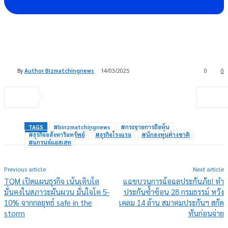
By
Author Bizmatchingnews
14/03/2025
0
0
TAGS
#binzmatchingnews
#กระจายการถือหุ้น
#ธุรกิจอสังหาริมทรัพย์
#ธุรกิจโรงแรม
#นักลงทุนต่างชาติ
#แกรนด์แอสเสท
Previous article
Next article
TQM เปิดแผนธุรกิจ เน้นเติบโต
แฉขบวนการฉ้อฉลประกันภัย! ทำ
มั่นคงในสภาวะผันผวน มั่นใจโต 5-
ประกันซ้ำซ้อน 28 กรมธรรม์ หวัง
10% จากกลยุทธ์ safe in the
เคลม 14 ล้าน สมาคมประกันฯ สกัด
storm
ทันก่อนจ่าย