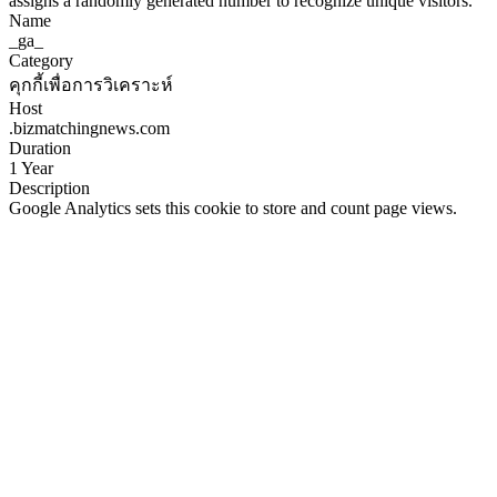
assigns a randomly generated number to recognize unique visitors.
Name
_ga_
Category
คุกกี้เพื่อการวิเคราะห์
Host
.bizmatchingnews.com
Duration
1 Year
Description
Google Analytics sets this cookie to store and count page views.