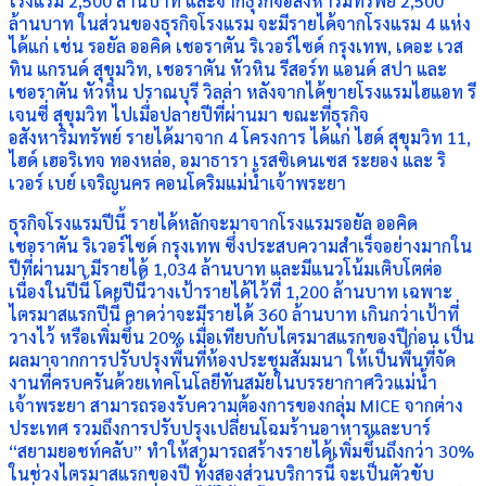
โรงแรม 2,500 ล้านบาท และจากธุรกิจอสังหาริมทรัพย์ 2,500
ล้านบาท ในส่วนของธุรกิจโรงแรม จะมีรายได้จากโรงแรม 4 แห่ง
ได้แก่ เช่น รอยัล ออคิด เชอราตัน ริเวอร์ไซด์ กรุงเทพ, เดอะ เวส
ทิน แกรนด์ สุขุมวิท, เชอราตัน หัวหิน รีสอร์ท แอนด์ สปา และ
เชอราตัน หัวหิน ปราณบุรี วิลล่า หลังจากได้ขายโรงแรมไฮแอท รี
เจนซี่ สุขุมวิท ไปเมื่อปลายปีที่ผ่านมา ขณะที่ธุรกิจ
อสังหาริมทรัพย์ รายได้มาจาก 4 โครงการ ได้แก่ ไฮด์ สุขุมวิท 11,
ไฮด์ เฮอริเทจ ทองหล่อ, อมาธารา เรสซิเดนเซส ระยอง และ ริ
เวอร์ เบย์ เจริญนคร คอนโดริมแม่น้ำเจ้าพระยา
ธุรกิจโรงแรมปีนี้ รายได้หลักจะมาจากโรงแรมรอยัล ออคิด
เชอราตัน ริเวอร์ไซด์ กรุงเทพ ซึ่งประสบความสำเร็จอย่างมากใน
ปีที่ผ่านมา มีรายได้ 1,034 ล้านบาท และมีแนวโน้มเติบโตต่อ
เนื่องในปีนี้ โดยปีนี้วางเป้ารายได้ไว้ที่ 1,200 ล้านบาท เฉพาะ
ไตรมาสแรกปีนี้ คาดว่าจะมีรายได้ 360 ล้านบาท เกินกว่าเป้าที่
วางไว้ หรือเพิ่มขึ้น 20% เมื่อเทียบกับไตรมาสแรกของปีก่อน เป็น
ผลมาจากการปรับปรุงพื้นที่ห้องประชุมสัมมนา ให้เป็นพื้นที่จัด
งานที่ครบครันด้วยเทคโนโลยีทันสมัยในบรรยากาศวิวแม่น้ำ
เจ้าพระยา สามารถรองรับความต้องการของกลุ่ม MICE จากต่าง
ประเทศ รวมถึงการปรับปรุงเปลี่ยนโฉมร้านอาหารและบาร์
“สยามยอชท์คลับ” ทำให้สามารถสร้างรายได้เพิ่มขึ้นถึงกว่า 30%
ในช่วงไตรมาสแรกของปี ทั้งสองส่วนบริการนี้ จะเป็นตัวขับ