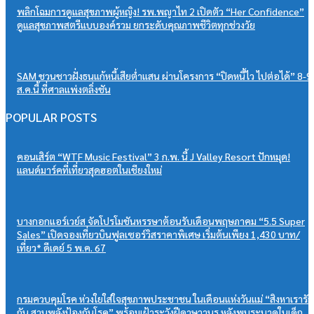
พลิกโฉมการดูแลสุขภาพผู้หญิง! รพ.พญาไท 2 เปิดตัว “Her Confidence”
ดูแลสุขภาพสตรีแบบองค์รวม ยกระดับคุณภาพชีวิตทุกช่วงวัย
SAM ชวนชาวฝั่งธนแก้หนี้เสียต่ำแสน ผ่านโครงการ “ปิดหนี้ไว ไปต่อได้” 8-9
ส.ค.นี้ ที่ศาลแพ่งตลิ่งชัน
POPULAR POSTS
คอนเสิร์ต “WTF Music Festival” 3 ก.พ. นี้ J Valley Resort ปักหมุด!
แลนด์มาร์คที่เที่ยวสุดฮอตในเชียงใหม่
บางกอกแอร์เวย์ส จัดโปรโมชันหรรษาต้อนรับเดือนพฤษภาคม “5.5 Super
Sales” เปิดจองเที่ยวบินฟูลเซอร์วิสราคาพิเศษ เริ่มต้นเพียง 1,430 บาท/
เที่ยว* ดีเดย์ 5 พ.ค. 67
กรมควบคุมโรค ห่วงใยใส่ใจสุขภาพประชาชน ในเดือนแห่งวันแม่ “สิงหาเรารัก
กัน สานพลังป้องกันโรค” พร้อมเฝ้าระวังฝีดาษวานร หลังพบระบาดในเด็ก