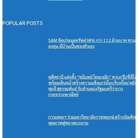
POPULAR POSTS
SAM จัดประมูลทรัพย์ NPA กว่า 112 ล้านบาท ชวน
ลงทุน-มีบ้านเป็นของตัวเอง
ดุสิตธานี แต่งตั้ง “ชนินทธ์ โทณวณิก” ควบกรุ๊ปซีอีโอ
พร้อมเดินหน้าสร้างความแข็งแกร่งในบริบทใหม่ หลัง
ศุภจี สุธรรมพันธุ์ รับตำแหน่งรัฐมนตรีว่าการ
กระทรวงพาณิชย์
การเคหะฯ ร่วมมหาวิทยาลัยราชพฤกษ์ สร้างบัณฑิต
คุณภาพสู่ตลาดแรงงาน