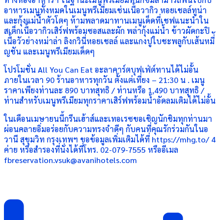
อาหารเมนูทั้งหมดในเมนูพรีเมี่ยมเช่นเนื้อวากิว หอยเชลล์ทูน่า
และกุ้งแม่น้ำตัวโตๆ ห้ามพลาดมาทานเมนูเด็ดที่เชฟแนะนำใน
สเต็กเนื้อวากิวเสิร์ฟพร้อมซอสและผัก พล่ากุ้งแม่น้ำ ข้าวผัดกะปิ
เนื้อวัวย่างหม่าล่า ลิงกวินี่หอยเชลล์ และแกงปูใบชะพลูกับเส้นหมี่ั
ญชัน และเมนูพรีเมียมเด็ดๆ
โปรโมชั่น All You Can Eat อะลาคาร์ตบุฟเฟ่ต์ทานได้ไม่อั้น
ภายในเวลา 90 ร้านอาหารทุกวัน ตั้งแต่เที่ยง – 21:30 น . เมนู
ราคาเพียงท่านละ 890 บาทสุทธิ / ท่านหรือ 1,490 บาทสุทธิ /
ท่านสำหรับเมนูพรีเมียมทุกราคาเสิร์ฟพร้อมน้ำอัดลมเติมได้ไม่อั้น
ในเดือนเมษายนนี้กรีนเฮ้าส์และเทอเรซขอเชิญนักชิมทุกท่านมา
ผ่อนคลายอิ่มอร่อยกับความทรงจำดีๆ กับคนที่คุณรักร่วมกันในอ
วานี สุขุมวิท กรุงเทพฯ ขอข้อมูลเพิ่มเติมได้ที่ https://mhg.to/ 4
ค่าย หรือสำรองที่นั่งได้ที่โทร. 02-079-7555 หรืออีเมล
fbreservation.vsuk@avanihotels.com