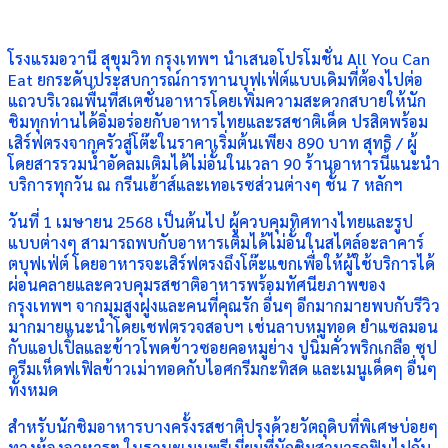
โรงแรมอวานี สุขุมวิท กรุงเทพฯ นำเสนอโปรโมชั่น All You Can
Eat ยกระดับประสบการณ์การทานบุฟเฟ่ต์แบบเดิมที่ต้องไปต่อ
แถวบริเวณพื้นที่สเตชั่นอาหารโดยเพิ่มความสะดวกสบายให้นัก
ชิมทุกท่านได้อิ่มอร่อยกับอาหารไทยและรสชาติเด็ด ปรสิตพร้อม
เสิร์ฟตรงจากครัวสู่โต๊ะในราคาเริ่มต้นเพียง 890 บาท สุทธิ / ผู้
โดยสารรวมน้ำอัดลมเติมได้ไม่อั้นในเวลา 90 ร้านอาหารนี้แนะนำ
บริการทุกวัน ณ กรีนเฮ้าส์และเทอเรซส่วนต่างๆ ชั้น 7 หลักฯ
วันที่ 1 เมษายน 2568 เป็นต้นไป ผู้ควบคุมทิศทางไทยและรูป
แบบต่างๆ สามารถพบกับอาหารเติมได้ไม่อั้นในสไตล์อะลาคาร์
ตบุฟเฟ่ต์ โดยอาหารจะเสิร์ฟตรงถึงโต๊ะแขกเพื่อให้ผู้ใช้บริการได้
ผ่อนคลายและควบคุมรสชาติอาหารพร้อมทัศนียภาพของ
กรุงเทพฯ จากมุมสูงฝูงและคนที่คุณรัก อื่นๆ อีกมากมายพบกับรีวิว
มากมายแนะนำโดยเชฟตรวจสอบฯ เช่นลาบหมูทอด ยำแซลมอน
กับแอปเปิ้ลและข้าวโพดข้าวซอยคอหมูย่าง ปูนิ่มคั่วพริกเกลือ ซุป
ครีมเห็ดฟเฟิลข้าวเม่าทอดกับไอศกรีมกะทิสด และเมนูเด็ดๆ อื่นๆ
ทั้งหมด
สำหรับนักชิมอาหารบางครั้งรสชาติปรุงด้วยวัตถุดิบที่พิเศษบ่อยๆ
ทางห้องอาหารฯ ในฐานะเมนูพรีเมี่ยมที่นักชิมสามารถฟินไปกับ