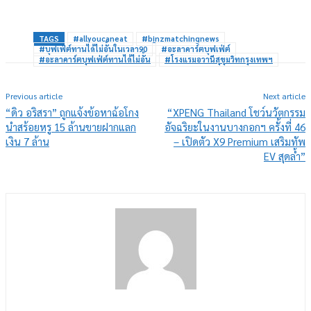
TAGS
#allyoucaneat
#binzmatchingnews
#บุฟเฟ่ต์ทานได้ไม่อั้นในเวลา90
#อะลาคาร์ตบุฟเฟ่ต์
#อะลาคาร์ตบุฟเฟ่ต์ทานได้ไม่อั้น
#โรงแรมอวานีสุขุมวิทกรุงเทพฯ
Previous article
Next article
“ดิว อริสรา” ถูกแจ้งข้อหาฉ้อโกง
“XPENG Thailand โชว์นวัตกรรม
นำสร้อยหรู 15 ล้านขายฝากแลก
อัจฉริยะในงานบางกอกฯ ครั้งที่ 46
เงิน 7 ล้าน
– เปิดตัว X9 Premium เสริมทัพ
EV สุดล้ำ”