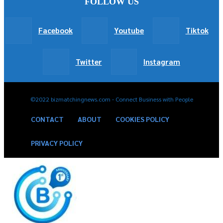
FOLLOW US
Facebook
Youtube
Tiktok
Twitter
Instagram
©2022 bizmatchingnews.com - Connect Business with People
CONTACT
ABOUT
COOKIES POLICY
PRIVACY POLICY