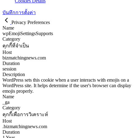
Cookies Details
บันทึกการตั้งค่า
Privacy Preferences
Name
wpEmojiSettingsSupports
Category
คุกกี้ที่จำเป็น
Host
bizmatchingnews.com
Duration
session
Description
WordPress sets this cookie when a user interacts with emojis on a
WordPress site. It helps determine if the user's browser can display
emojis properly.
Name
_ga
Category
คุกกี้เพื่อการวิเคราะห์
Host
.bizmatchingnews.com
Duration
1 Year