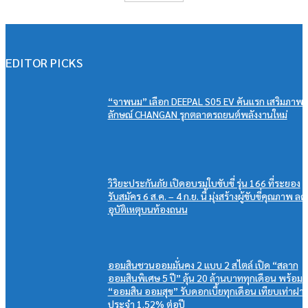
EDITOR PICKS
“จาพนม” เลือก DEEPAL S05 EV คันแรก เสริมภาพ
ลักษณ์ CHANGAN รุกตลาดรถยนต์พลังงานใหม่
วิริยะประกันภัย เปิดอบรมใบขับขี่ รุ่น 166 ที่ระยอง
รับสมัคร 6 ส.ค. – 4 ก.ย. นี้ มุ่งสร้างผู้ขับขี่คุณภาพ ลด
อุบัติเหตุบนท้องถนน
ออมสินชวนออมมั่นคง 2 แบบ 2 สไตล์ เปิด “สลาก
ออมสินพิเศษ 5 ปี” ลุ้น 20 ล้านบาททุกเดือน พร้อม
“ออมสิน ออมสุข” รับดอกเบี้ยทุกเดือน เทียบเท่าฝา
ประจำ 1.52% ต่อปี