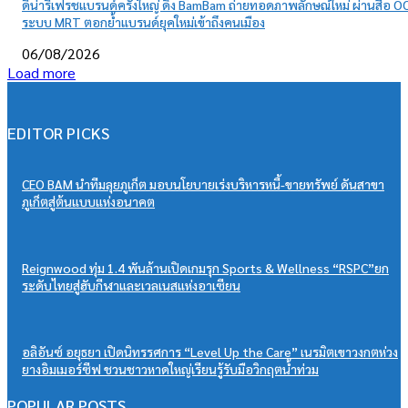
ดีน่ารีเฟรชแบรนด์ครั้งใหญ่ ดึง BamBam ถ่ายทอดภาพลักษณ์ใหม่ ผ่านสื่อ O
ระบบ MRT ตอกย้ำแบรนด์ยุคใหม่เข้าถึงคนเมือง
06/08/2026
Load more
EDITOR PICKS
CEO BAM นำทีมลุยภูเก็ต มอบนโยบายเร่งบริหารหนี้-ขายทรัพย์ ดันสาขา
ภูเก็ตสู่ต้นแบบแห่งอนาคต
Reignwood ทุ่ม 1.4 พันล้านเปิดเกมรุก Sports & Wellness “RSPC”ยก
ระดับไทยสู่ฮับกีฬาและเวลเนสแห่งอาเซียน
อลิอันซ์ อยุธยา เปิดนิทรรศการ “Level Up the Care” เนรมิตเขาวงกตห่วง
ยางอิมเมอร์ซีฟ ชวนชาวหาดใหญ่เรียนรู้รับมือวิกฤตน้ำท่วม
POPULAR POSTS