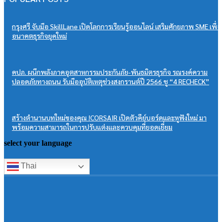
กรุงศรี จับมือ SkillLane เปิดโลกการเรียนรู้ออนไลน์ เสริมศักยภาพ SME เพื่อ
อนาคตธุรกิจยุคใหม่
คปภ. ผนึกพลังภาคอุตสาหกรรมประกันภัย-พันธมิตรธุรกิจ รณรงค์ความ
ปลอดภัยทางถนน รับมืออุบัติเหตุช่วงสงกรานต์ปี 2566 ชู “4 RECHECK”
สร้างตำนานบทใหม่ของคุณ !CORSAIR เปิดตัวคีย์บอร์ดและหูฟังใหม่ มา
พร้อมความสามารถในการปรับแต่งและควบคุมที่ยอดเยี่ยม
select your language
Thai