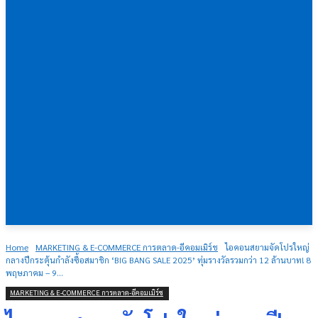
Home
MARKETING & E-COMMERCE การตลาด-อีคอมเมิร์ช
ไอคอนสยามจัดโปรใหญ่
กลางปีกระตุ้นกำลังซื้อสมาชิก ‘BIG BANG SALE 2025’ ทุ่มรางวัลรวมกว่า 12 ล้านบาท! 8
พฤษภาคม – 9...
MARKETING & E-COMMERCE การตลาด-อีคอมเมิร์ช