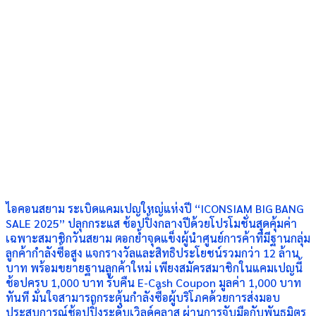
ไอคอนสยาม ระเบิดแคมเปญใหญ่แห่งปี “ICONSIAM BIG BANG
SALE 2025” ปลุกกระแส ช้อปปิ้งกลางปีด้วยโปรโมชั่นสุดคุ้มค่า
เฉพาะสมาชิกวันสยาม ตอกย้ำจุดแข็งผู้นำศูนย์การค้าที่มีฐานกลุ่ม
ลูกค้ากำลังซื้อสูง แจกรางวัลและสิทธิประโยชน์รวมกว่า 12 ล้าน
บาท พร้อมขยายฐานลูกค้าใหม่ เพียงสมัครสมาชิกในแคมเปญนี้
ช้อปครบ 1,000 บาท รับคืน E-Cash Coupon มูลค่า 1,000 บาท
ทันที มั่นใจสามารถกระตุ้นกำลังซื้อผู้บริโภคด้วยการส่งมอบ
ประสบการณ์ช้อปปิ้งระดับเวิลด์คลาส ผ่านการจับมือกับพันธมิตร