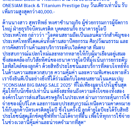
ONESIAM Black & Titanium Prestige Day วันเดียวเท่านั้น รับ
เพิ่มรวมสูงสุดกว่า40,000.-
ด้านนางสาว สุพรทิพย์ พงศาชำนาญกิจ ผู้ช่วยกรรมการผู้จัดการ
ใหญ่ ฝ่ายธุรกิจบัตรเครดิต บุคคลธนกิจ ธนาคารยูโอบี
ประเทศไทย กล่าวว่า “ไอคอนสยามถือเป็นแลนด์มาร์กสำคัญของ
ประเทศไทยที่โดดเด่นทั้งด้านสถาปัตยกรรม ศิลปวัฒนธรรม และ
การคัดสรรร้านค้าและบริการระดับเวิลด์คลาส ที่มอบ
ประสบการณ์แปลกใหม่และหลากหลายให้กับผู้มาเยือนอยู่เสมอ
ซึ่งสอดคล้องกับวิสัยทัศน์ของธนาคารยูโอบีที่มุ่งเน้นการยกระดับ
ไลฟ์สไตล์ของลูกค้า ด้วยสิทธิประโยชน์และบริการที่ตอบโจทย์ทั้ง
ในด้านความสะดวกสบาย ความคุ้มค่า และความพิเศษเฉพาะตัว
เราจึงยินดีเป็นอย่างยิ่งที่ได้ร่วมมือกับไอคอนสยามในแคมเปญ
‘ICONSIAM BIG BANG SALE 2025’ ที่ไม่เพียงมอบโปรโมชั่นสุด
คุ้มให้กับนักช้อปเท่านั้น แต่ยังสะท้อนถึงความตั้งใจของทั้งสอง
องค์กรในการส่งเสริมเศรษฐกิจในประเทศ ผ่านการกระตุ้นการใช้
จ่ายของผู้บริโภค และการมอบประสบการณ์เหนือความคาดหมาย
ให้กับลูกค้าบัตรเครดิตยูโอบี ซึ่งในครั้งนี้ ลูกค้ายูโอบีจะได้รับสิทธิ
ประโยชน์สุดเอ็กซ์คลูซีฟที่หาไม่ได้จากที่อื่น เพื่อให้ทุกการใช้จ่าย
ในช่วงเวลานี้คุ้มค่าและน่าจดจำมากที่สุด”