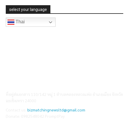
“ชามา (Shama)” เพื่อเติมเต็มชีวิตในเมืองให้ลงตัวและอบอุ่นกว่าที่เคย
select your language
Thai
ABOUT US
ที่อยู่ส่งเอกสาร 110/142 หมู่ 1 ตำบลคลองหลวงแพ่ง อำเภอเมือง จังหวัด
ฉะเชิงเทรา 24000
Contact us:
bizmatchingnewsltd@gmail.com
Donate: 0982548042 PromptPay