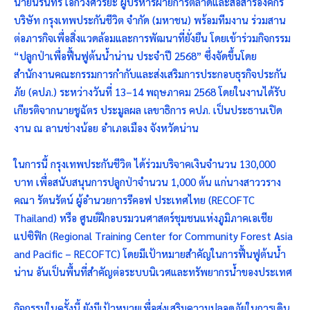
นายนรินทร์ เอกวงศ์วิริยะ ผู้บริหารฝ่ายการตลาดและสื่อสารองค์กร
บริษัท กรุงเทพประกันชีวิต จำกัด (มหาชน) พร้อมทีมงาน ร่วมสาน
ต่อภารกิจเพื่อสิ่งแวดล้อมและการพัฒนาที่ยั่งยืน โดยเข้าร่วมกิจกรรม
“ปลูกป่าเพื่อฟื้นฟูต้นน้ำน่าน ประจำปี 2568” ซึ่งจัดขึ้นโดย
สำนักงานคณะกรรมการกำกับและส่งเสริมการประกอบธุรกิจประกัน
ภัย (คปภ.) ระหว่างวันที่ 13–14 พฤษภาคม 2568 โดยในงานได้รับ
เกียรติจากนายชูฉัตร ประมูลผล เลขาธิการ คปภ. เป็นประธานเปิด
งาน ณ ลานช่างน้อย อำเภอเมือง จังหวัดน่าน
ในการนี้ กรุงเทพประกันชีวิต ได้ร่วมบริจาคเงินจำนวน 130,000
บาท เพื่อสนับสนุนการปลูกป่าจำนวน 1,000 ต้น แก่นางสาววราง
คณา รัตนรัตน์ ผู้อำนวยการรีคอฟ ประเทศไทย (RECOFTC
Thailand) หรือ ศูนย์ฝึกอบรมวนศาสตร์ชุมชนแห่งภูมิภาคเอเชีย
แปซิฟิก (Regional Training Center for Community Forest Asia
and Pacific – RECOFTC) โดยมีเป้าหมายสำคัญในการฟื้นฟูต้นน้ำ
น่าน อันเป็นพื้นที่สำคัญต่อระบบนิเวศและทรัพยากรน้ำของประเทศ
กิจกรรมในครั้งนี้ ยังมีเป้าหมายเพื่อส่งเสริมความปลอดภัยในการเดิน