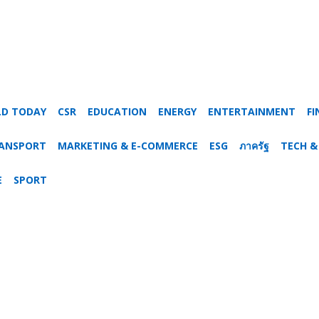
LD TODAY
CSR
EDUCATION
ENERGY
ENTERTAINMENT
FI
RANSPORT
MARKETING & E-COMMERCE
ESG
ภาครัฐ
TECH &
E
SPORT