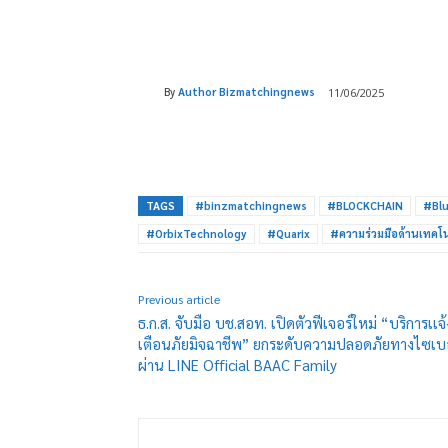
By
Author Bizmatchingnews
11/06/2025
Share
TAGS
#binzmatchingnews
#BLOCKCHAIN
#Blu
#OrbixTechnology
#Quarix
#ความร่วมมือด้านเทคโน
Previous article
ธ.ก.ส. จับมือ บช.สอท. เปิดตัวฟีเจอร์ใหม่ “บริการเเจ้
เตือนภัยมิจฉาชีพ” ยกระดับความปลอดภัยทางไซเบอ
ผ่าน LINE Official BAAC Family