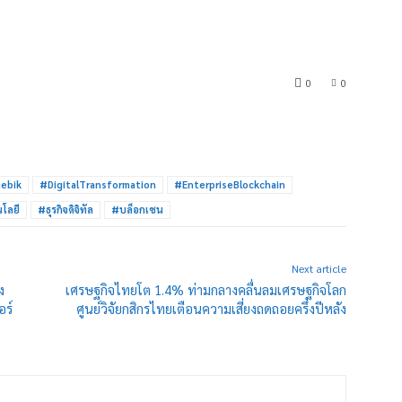
0
0
ebik
#DigitalTransformation
#EnterpriseBlockchain
โลยี
#ธุรกิจดิจิทัล
#บล็อกเชน
Next article
ง
เศรษฐกิจไทยโต 1.4% ท่ามกลางคลื่นลมเศรษฐกิจโลก
ร์
ศูนย์วิจัยกสิกรไทยเตือนความเสี่ยงถดถอยครึ่งปีหลัง