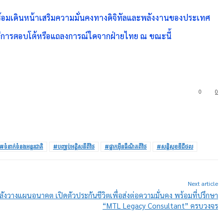
น พร้อมเดินหน้าเสริมความมั่นคงทางดิจิทัลและพลังงานของประเทศ
่มีการตอบโต้หรือแถลงการณ์ใดจากฝ่ายไทย ณ ขณะนี้
0
0
#ទំនាក់ទំនងអន្តរជាតិ
#បញ្ឈប់អគ្គិសនីពីថៃ
#ផ្អាកអ៊ីនធឺណិតពីថៃ
#សន្តិសុខឌីជីថល
Next article
ลังวางแผนอนาคต เปิดตัวประกันชีวิตเพื่อส่งต่อความมั่นคง พร้อมที่ปรึกษา
“MTL Legacy Consultant” ครบวงจร