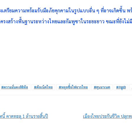
ข้องเตรียมความพร้อมรับมือภัยคุกคามในรูปแบบอื่น ๆ ที่อาจเกิดขึ้
้านโครงสร้างพื้นฐานระหว่างไทยและกัมพูชาในระยะยาว ขณะที่ยังไม
#ความมั่นคงดิจิทัล
#ตัดเน็ตไทย
#หยุดซื้อไฟจากไทย
#ฮุนมาเนต
#កម្ពុជា
นี้ คาดทะลุ 1 ล้านรายสิ้นปี
เมืองไทยประกันชีวิต ปลุกพ