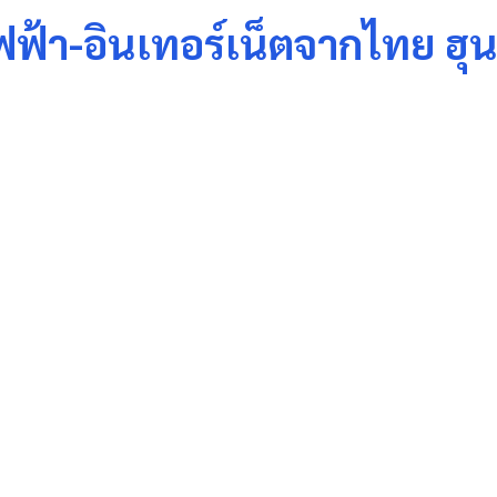
ฟ้า-อินเทอร์เน็ตจากไทย ฮุน