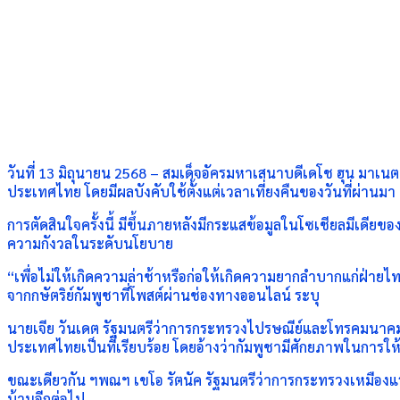
วันที่ 13 มิถุนายน 2568 – สมเด็จอัครมหาเสนาบดีเดโช ฮุน มาเ
ประเทศไทย โดยมีผลบังคับใช้ตั้งแต่เวลาเที่ยงคืนของวันที่ผ่านมา
การตัดสินใจครั้งนี้ มีขึ้นภายหลังมีกระแสข้อมูลในโซเชียลมีเดียของ
ความกังวลในระดับนโยบาย
“เพื่อไม่ให้เกิดความล่าช้าหรือก่อให้เกิดความยากลำบากแก่ฝ่าย
จากกษัตริย์กัมพูชาที่โพสต์ผ่านช่องทางออนไลน์ ระบุ
นายเจีย วันเดต รัฐมนตรีว่าการกระทรวงไปรษณีย์และโทรคมนาคม รา
ประเทศไทยเป็นที่เรียบร้อย โดยอ้างว่ากัมพูชามีศักยภาพในการให
ขณะเดียวกัน ฯพณฯ เขโอ รัตนัค รัฐมนตรีว่าการกระทรวงเหมืองแร
บ้านอีกต่อไป