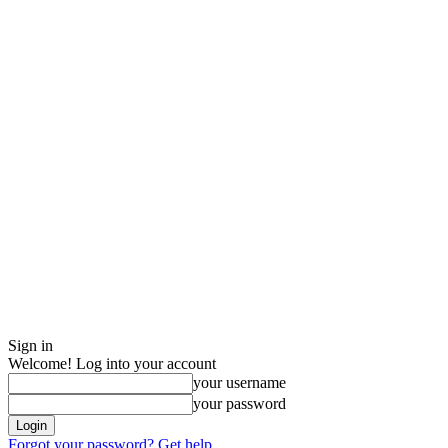
Sign in
Welcome! Log into your account
your username
your password
Forgot your password? Get help