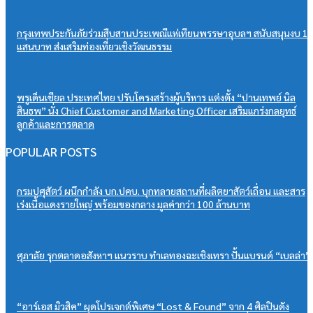
กรุงเทพประกันภัยร่วมสืบสานประเพณีแห่เทียนพรรษาอุบลฯ สนับสนุนงบ 1
แสนบาท ส่งเสริมท่องเที่ยวเชิงวัฒนธรรม
พรูเด็นเชียล ประเทศไทย ปรับโครงสร้างผู้บริหาร แต่งตั้ง “ปานเทพย์ นิล
สินธพ” นั่ง Chief Customer and Marketing Officer เสริมแกร่งกลยุทธ์
ลูกค้าและการตลาด
POPULAR POSTS
กรมปศุสัตว์ ผนึกกำลัง บก.ปคบ. บุกทลายสถานที่ผลิตยาสัตว์เถื่อน และสาร
เร่งเนื้อแดงรายใหญ่ พร้อมของกลาง มูลค่ากว่า 100 ล้านบาท
ศุภาลัย รุกตลาดอสังหาฯ แนวราบ ทำเลทองฉะเชิงเทรา ปั้นแบรนด์ “เบลล่า”
“อาร์เอส มิวสิค” ผุดโปรเจกต์พิเศษ “Lost & Found” จาก 4 ศิลปินดัง