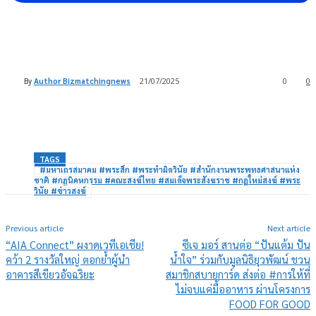
By
Author Bizmatchingnews
21/07/2025
0
0
TAGS
#มหาเถรสมาคม #พระสึก #พระทำผิดวินัย #สำนักงานพระพุทธศาสนาแห่ง
ชาติ #กฎนิคหกรรม #คณะสงฆ์ไทย #สมเด็จพระสังฆราช #กฎใหม่สงฆ์ #พระ
วินัย #ข่าวสงฆ์
Previous article
Next article
“AIA Connect” ผงาดเวทีเอเชีย!
ซีเจ มอร์ สานต่อ “ปันแต้ม ปัน
คว้า 2 รางวัลใหญ่ ตอกย้ำผู้นำ
น้ำใจ” ร่วมกับมูลนิธิยุวพัฒน์ ชวน
อาคารสีเขียวอัจฉริยะ
สมาชิกสบายการ์ด ส่งต่อ #การให้ที่
ไม่จบแค่มื้ออาหาร ผ่านโครงการ
FOOD FOR GOOD