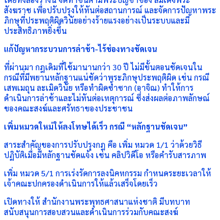
สังฆราช เพื่อปรับปรุงให้ทันต่อสถานการณ์ และจัดการปัญหาพระ
ภิกษุที่ประพฤติผิดวินัยอย่างร้ายแรงอย่างเป็นระบบและมี
ประสิทธิภาพยิ่งขึ้น
แก้ปัญหากระบวนการล่าช้า-ไร้ช่องทางชัดเจน
ที่ผ่านมา กฎเดิมที่ใช้มานานกว่า 30 ปี ไม่มีขั้นตอนชัดเจนใน
กรณีที่มีพยานหลักฐานแน่ชัดว่าพระภิกษุประพฤติผิด เช่น กรณี
เสพเมถุน ละเมิดวินัย หรือทำผิดซ้ำซาก (อาจิณ) ทำให้การ
ดำเนินการล่าช้าและไม่ทันต่อเหตุการณ์ ซึ่งส่งผลต่อภาพลักษณ์
ของคณะสงฆ์และศรัทธาของประชาชน
เพิ่มหมวดใหม่ให้ลงโทษได้เร็ว กรณี “หลักฐานชัดเจน”
สาระสำคัญของการปรับปรุงกฎ คือ เพิ่ม หมวด 1/1 ว่าด้วยวิธี
ปฏิบัติเมื่อมีหลักฐานชัดแจ้ง เช่น คลิปวิดีโอ หรือคำรับสารภาพ
เพิ่ม หมวด 5/1 การเร่งรัดการลงนิคหกรรม กำหนดระยะเวลาให้
เจ้าคณะปกครองดำเนินการให้แล้วเสร็จโดยเร็ว
เปิดทางให้ สำนักงานพระพุทธศาสนาแห่งชาติ มีบทบาท
สนับสนุนการสอบสวนและดำเนินการร่วมกับคณะสงฆ์