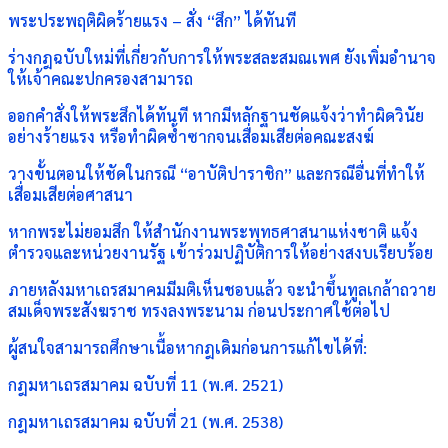
พระประพฤติผิดร้ายแรง – สั่ง “สึก” ได้ทันที
ร่างกฎฉบับใหม่ที่เกี่ยวกับการให้พระสละสมณเพศ ยังเพิ่มอำนาจ
ให้เจ้าคณะปกครองสามารถ
ออกคำสั่งให้พระสึกได้ทันที หากมีหลักฐานชัดแจ้งว่าทำผิดวินัย
อย่างร้ายแรง หรือทำผิดซ้ำซากจนเสื่อมเสียต่อคณะสงฆ์
วางขั้นตอนให้ชัดในกรณี “อาบัติปาราชิก” และกรณีอื่นที่ทำให้
เสื่อมเสียต่อศาสนา
หากพระไม่ยอมสึก ให้สำนักงานพระพุทธศาสนาแห่งชาติ แจ้ง
ตำรวจและหน่วยงานรัฐ เข้าร่วมปฏิบัติการให้อย่างสงบเรียบร้อย
ภายหลังมหาเถรสมาคมมีมติเห็นชอบแล้ว จะนำขึ้นทูลเกล้าถวาย
สมเด็จพระสังฆราช ทรงลงพระนาม ก่อนประกาศใช้ต่อไป
ผู้สนใจสามารถศึกษาเนื้อหากฎเดิมก่อนการแก้ไขได้ที่:
กฎมหาเถรสมาคม ฉบับที่ 11 (พ.ศ. 2521)
กฎมหาเถรสมาคม ฉบับที่ 21 (พ.ศ. 2538)