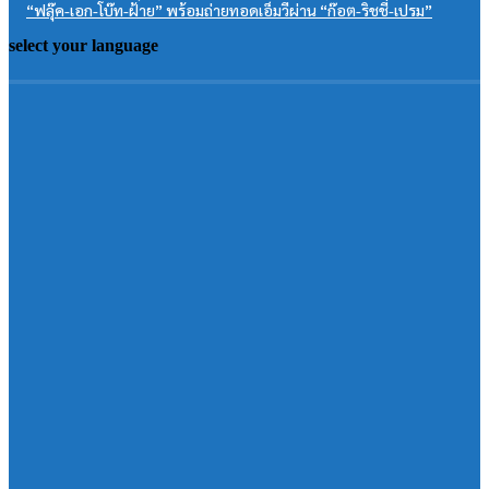
“ฟลุ๊ค-เอก-โบ๊ท-ฝ้าย” พร้อมถ่ายทอดเอ็มวีผ่าน “ก๊อต-ริชชี่-เปรม”
select your language