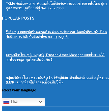
TCMA จับมือแคนาดา ดันเทคโนโลยีดักจับคาร์บอนเครื่องแรกในไทย ปูทาง
อุตสาหกรรมปูนซีเมนต์สู่ Net Zero 2050
POPULAR POSTS
ซีเล็ค ชู 4 กลยุทธ์สร้างแบรนด์ มุ่งพัฒนานวัตกรรม เดินหน้าศึกษาผู้บริโภค
จับมือแบรนด์ดัง ปั้นสินค้าใหม่ ขยายฐานลูกค้า
บลจ.กสิกรไทย ชู 3 กลยุทธ์สู่ Trusted Asset Manager ตอกย้ำความไว้
วางใจจากผู้ลงทุนไทยเป็นอันดับ 1
กลุ่มบริษัทเอไอเอ ครองอันดับ 1 บริษัทที่มีสมาชิกสโมสรล้านเหรียญโต๊ะกลม
(MDRT) มากที่สุดในโลกต่อเนื่องเป็นปีที่ 9
select your language
Thai