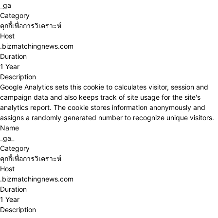
_ga
Category
คุกกี้เพื่อการวิเคราะห์
Host
.bizmatchingnews.com
Duration
1 Year
Description
Google Analytics sets this cookie to calculates visitor, session and
campaign data and also keeps track of site usage for the site's
analytics report. The cookie stores information anonymously and
assigns a randomly generated number to recognize unique visitors.
Name
_ga_
Category
คุกกี้เพื่อการวิเคราะห์
Host
.bizmatchingnews.com
Duration
1 Year
Description