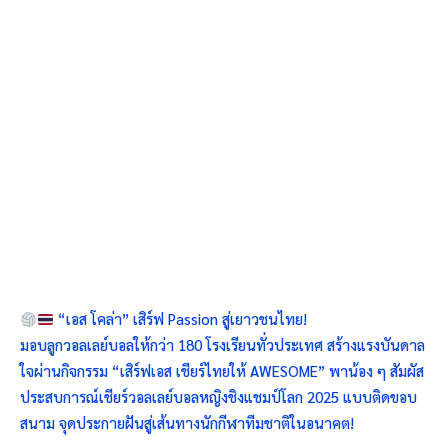
“เอส โคล่า” เสิร์ฟ Passion สู่เยาวชนไทย!
มอบลูกวอลเลย์บอลให้กว่า 180 โรงเรียนทั่วประเทศ สร้างแรงบันดาล
ใจผ่านกิจกรรม “เสิร์ฟเอส เชียร์ไทยให้ AWESOME” พาน้อง ๆ สัมผัส
ประสบการณ์เชียร์วอลเลย์บอลหญิงชิงแชมป์โลก 2025 แบบติดขอบ
สนาม จุดประกายฝันสู่เส้นทางนักกีฬาทีมชาติในอนาคต!