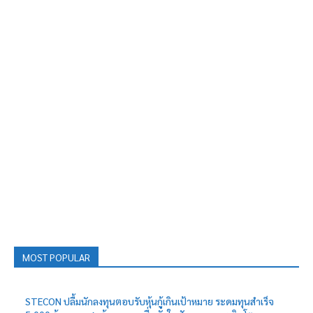
MOST POPULAR
STECON ปลื้มนักลงทุนตอบรับหุ้นกู้เกินเป้าหมาย ระดมทุนสำเร็จ