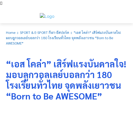
Home
SPORT & E-SPORT กีฬา-อีสปอร์ต
“เอส โคล่า” เสิร์ฟแรงบันดาลใจ!
มอบลูกวอลเลย์บอลกว่า 180 โรงเรียนทั่วไทย จุดพลังเยาวชน “Born to Be
AWESOME”
SPORT & E-SPORT กีฬา-อีสปอร์ต
“เอส โคล่า” เสิร์ฟแรงบันดาลใจ!
มอบลูกวอลเลย์บอลกว่า 180
โรงเรียนทั่วไทย จุดพลังเยาวชน
“Born to Be AWESOME”