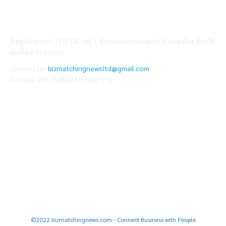
ABOUT US
ที่อยู่ส่งเอกสาร 110/142 หมู่ 1 ตำบลคลองหลวงแพ่ง อำเภอเมือง จังหวัด
ฉะเชิงเทรา 24000
Contact us:
bizmatchingnewsltd@gmail.com
Donate: 0982548042 PromptPay
FOLLOW US
Facebook
Youtube
Tiktok
Twitter
Instagram
©2022 bizmatchingnews.com - Connect Business with People