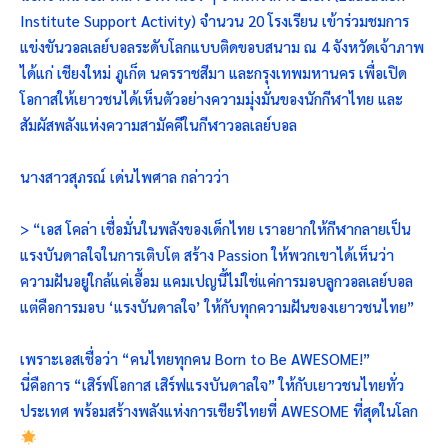
Institute Support Activity) จำนวน 20 โรงเรียน เข้าร่วมชมการ
แข่งขันวอลเลย์บอลระดับโลกแบบติดขอบสนาม ณ 4 จังหวัดเจ้าภาพ
ได้แก่ เชียงใหม่ ภูเก็ต นครราชสีมา และกรุงเทพมหานคร เพื่อเปิด
โอกาสให้เยาวชนได้เห็นตัวอย่างความมุ่งมั่นของนักกีฬาไทย และ
สัมผัสพลังแห่งความสามัคคีในกีฬาวอลเลย์บอล
นางสาวสุภรณ์ เด่นไพศาล กล่าวว่า
> “เอส โคล่า เชื่อมั่นในพลังของเด็กไทย เราอยากให้กีฬากลายเป็น
แรงบันดาลใจในการเติบโต สร้าง Passion ให้พวกเขาได้เห็นว่า
ความฝันอยู่ใกล้แค่เอื้อม แคมเปญนี้ไม่ใช่แค่การมอบลูกวอลเลย์บอล
แต่คือการมอบ ‘แรงบันดาลใจ’ ให้กับทุกความฝันของเยาวชนไทย”
เพราะเอสเชื่อว่า “คนไทยทุกคน Born to Be AWESOME!”
นี่คือการ “เสิร์ฟโอกาส เสิร์ฟแรงบันดาลใจ” ให้กับเยาวชนไทยทั่ว
ประเทศ พร้อมสร้างพลังแห่งการเชียร์ไทยที่ AWESOME ที่สุดในโลก