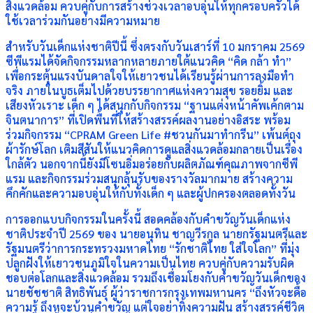
สิ่งแวดล้อม ควบคู่กับการสร้างช่วงเวลาอบอุ่นให้ทุกครอบครัวได้
ใช้เวลาร่วมกันอย่างมีความหมาย
สำหรับวันเด็กแห่งชาติปีนี้ ซึ่งตรงกับวันเสาร์ที่ 10 มกราคม 2569
ซีพีแรมได้จัดกิจกรรมหลากหลายภายใต้แนวคิด “คิด กล้า ทำ”
เพื่อกระตุ้นแรงบันดาลใจให้เยาวชนได้เรียนรู้ผ่านการลงมือทำ
จริง ภายในบูธเต็มไปด้วยบรรยากาศแห่งความสุข รอยยิ้ม และ
เสียงหัวเราะ เด็ก ๆ ได้สนุกกับกิจกรรม “ฐานแต่งหน้าคัพเค้กตาม
จินตนาการ” ที่เปิดพื้นที่ให้สร้างสรรค์ผลงานอย่างอิสระ พร้อม
ร่วมกิจกรรม “CPRAM Green Life #ชวนกันมาทำกรีน” เพ้นต์ถุง
ผ้ารักษ์โลก เติมสีสันให้แนวคิดการดูแลสิ่งแวดล้อมกลายเป็นเรื่อง
ใกล้ตัว นอกจากนี้ยังมีโซนอิ่มอร่อยกับผลิตภัณฑ์คุณภาพจากซีพี
แรม และกิจกรรมร่วมสนุกลุ้นรับของรางวัลมากมาย สร้างความ
คึกคักและความอบอุ่นให้กับทั้งเด็ก ๆ และผู้ปกครองตลอดทั้งวัน
การออกแบบกิจกรรมในครั้งนี้ สอดคล้องกับคำขวัญวันเด็กแห่ง
ชาติประจำปี 2569 ของ นายอนุทิน ชาญวีรกูล นายกรัฐมนตรีและ
รัฐมนตรีว่าการกระทรวงมหาดไทย “รักชาติไทย ใส่ใจโลก” ที่มุ่ง
ปลูกฝังให้เยาวชนภูมิใจในความเป็นไทย ควบคู่กับความรับผิด
ชอบต่อโลกและสิ่งแวดล้อม รวมถึงเชื่อมโยงกับคำขวัญวันเด็กของ
นายชัชชาติ สิทธิพันธุ์ ผู้ว่าราชการกรุงเทพมหานคร “ถึงหัวจะดื้อ
ความรู้ ถึงหูจะบ้วนคำขวัญ แต่ใจอย่าทิ้งความฝัน สร้างสรรค์ชีวิต