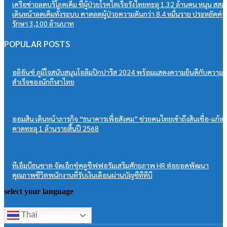
เครือข่ายลดบริโภคเค็ม ชี้ผู้ป่วยโรคไตเรื้อรังไทยทะลุ 1.32 ล้านคน หนุน สสส.
เดินหน้าลดเค็มทั้งระบบ คาดลดผู้ป่วยความดันกว่า 8.4 หมื่นราย ประหยัดค่า
รักษา 3,100 ล้านบาท
POPULAR POSTS
อลิอันซ์ ภูมิใจสนับสนุนโอลิมปิกปารีส 2024 พร้อมแสดงความยินดีกับความ
สำเร็จของนักกีฬาไทย
ออมสิน เดินหน้าภารกิจ “ธนาคารเพื่อสังคม” ช่วยคนไทยเข้าถึงสินเชื่อ-แก้หนี
คาดทะลุ 1 ล้านรายสิ้นปี 2568
ทีเอ็มบีธนชาต จัดเอ็กซ์คลูซีฟฟอรัมเสริมศักยภาพ HR ต่อยอดพัฒนา
คุณภาพชีวิตพนักงานที่รับเงินเดือนผ่านบัญชีทีทีบี
select your language
Thai