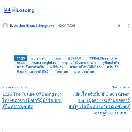
By
Author Bizmatchingnews
12/01/2026
0
0
TAGS
#bizmatchingnews
#CPRAM
#CPRAMGreenLife
#CSR
#Sustainability
#ความยั่งยืนทางอาหาร
#คิดกล้าทำ
#ชวนกันมาทำกรีน
#ซีพีแรม
#รักชาติไทยใส่ใจโลก
#วันเด็ก
#วันเด็กแห่งชาติ2569
#เด็กไทย
#เยาวชนไทย
Previous article
Next article
2026 The Future Of Daring กรุง
กสิกรไทยจับมือ IFC ออก Green
ไทย–แอกซ่า เปิดเวทีผู้นำฝ่ายขาย
Bond มูลค่า 100 ล้านดอลลาร์
สู่ปีแห่งการเติบโต
สหรัฐ เร่งเดินหน้าพาประเทศไทยสู่
เศรษฐกิจคาร์บอนต่ำ