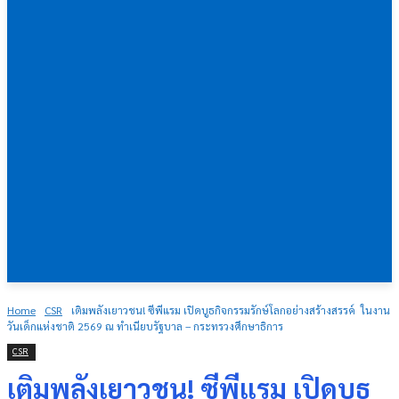
Home
CSR
เติมพลังเยาวชน! ซีพีแรม เปิดบูธกิจกรรมรักษ์โลกอย่างสร้างสรรค์ ในงาน
วันเด็กแห่งชาติ 2569 ณ ทำเนียบรัฐบาล – กระทรวงศึกษาธิการ
CSR
เติมพลังเยาวชน! ซีพีแรม เปิดบูธ