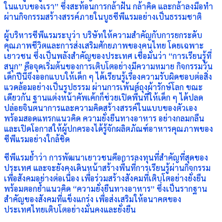
ในแบบของเรา” ซึ่งสะท้อนการกล้าฝัน กล้าคิด และกล้าลงมือทำ
ผ่านกิจกรรมสร้างสรรค์ภายในบูธซีพีแรมอย่างเป็นธรรมชาติ
ผู้บริหารซีพีแรมระบุว่า บริษัทให้ความสำคัญกับการยกระดับ
คุณภาพชีวิตและการส่งเสริมศักยภาพของคนไทย โดยเฉพาะ
เยาวชน ซึ่งเป็นพลังสำคัญของประเทศ เชื่อมั่นว่า “การเรียนรู้ที่
สนุก” คือจุดเริ่มต้นของการเติบโตอย่างมีความหมาย กิจกรรมวัน
เด็กปีนี้จึงออกแบบให้เด็ก ๆ ได้เรียนรู้เรื่องความรับผิดชอบต่อสิ่ง
แวดล้อมอย่างเป็นรูปธรรม ผ่านการเพ้นต์ถุงผ้ารักษ์โลก ขณะ
เดียวกัน ฐานแต่งหน้าคัพเค้กก็ช่วยเปิดพื้นที่ให้เด็ก ๆ ได้ปลด
ปล่อยจินตนาการและความคิดสร้างสรรค์ในแบบของตัวเอง
พร้อมสอดแทรกแนวคิด ความยั่งยืนทางอาหาร อย่างกลมกลืน
และเปิดโอกาสให้ผู้ปกครองได้รู้จักผลิตภัณฑ์อาหารคุณภาพของ
ซีพีแรมอย่างใกล้ชิด
ซีพีแรมย้ำว่า การพัฒนาเยาวชนคือการลงทุนที่สำคัญที่สุดของ
ประเทศ และจะยังคงเดินหน้าสร้างพื้นที่การเรียนรู้ผ่านกิจกรรม
เพื่อสังคมอย่างต่อเนื่อง เพื่อร่วมสร้างสังคมที่เติบโตอย่างยั่งยืน
พร้อมตอกย้ำแนวคิด “ความยั่งยืนทางอาหาร” ซึ่งเป็นรากฐาน
สำคัญของสังคมที่แข็งแกร่ง เพื่อส่งเสริมให้อนาคตของ
ประเทศไทยเติบโตอย่างมั่นคงและยั่งยืน