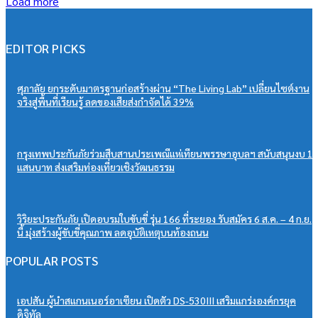
Load more
EDITOR PICKS
ศุภาลัย ยกระดับมาตรฐานก่อสร้างผ่าน “The Living Lab” เปลี่ยนไซต์งาน
จริงสู่พื้นที่เรียนรู้ ลดของเสียส่งกำจัดได้ 39%
กรุงเทพประกันภัยร่วมสืบสานประเพณีแห่เทียนพรรษาอุบลฯ สนับสนุนงบ 1
แสนบาท ส่งเสริมท่องเที่ยวเชิงวัฒนธรรม
วิริยะประกันภัย เปิดอบรมใบขับขี่ รุ่น 166 ที่ระยอง รับสมัคร 6 ส.ค. – 4 ก.ย.
นี้ มุ่งสร้างผู้ขับขี่คุณภาพ ลดอุบัติเหตุบนท้องถนน
POPULAR POSTS
เอปสัน ผู้นำสแกนเนอร์อาเซียน เปิดตัว DS-530III เสริมแกร่งองค์กรยุค
ดิจิทัล