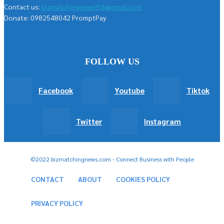
Contact us:
bizmatchingnewsltd@gmail.com
Donate: 0982548042 PromptPay
FOLLOW US
Facebook
Youtube
Tiktok
Twitter
Instagram
©2022 bizmatchingnews.com - Connect Business with People
CONTACT
ABOUT
COOKIES POLICY
PRIVACY POLICY