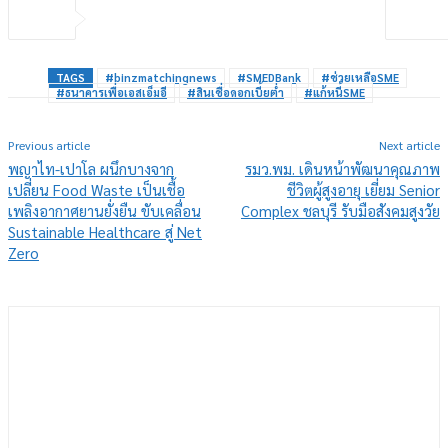
TAGS
#binzmatchingnews
#SMEDBank
#ช่วยเหลือSME
#ธนาคารเพื่อเอสเอ็มอี
#สินเชื่อดอกเบี้ยต่ำ
#แก้หนี้SME
Previous article
Next article
พญาไท-เปาโล ผนึกบางจาก
รมว.พม. เดินหน้าพัฒนาคุณภาพ
เปลี่ยน Food Waste เป็นเชื้อ
ชีวิตผู้สูงอายุ เยี่ยม Senior
เพลิงอากาศยานยั่งยืน ขับเคลื่อน
Complex ชลบุรี รับมือสังคมสูงวัย
Sustainable Healthcare สู่ Net
Zero