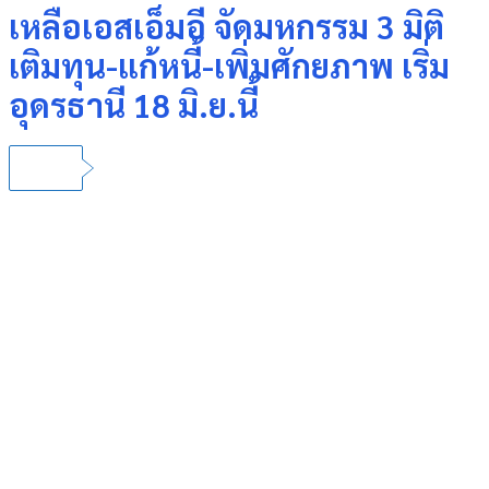
เหลือเอสเอ็มอี จัดมหกรรม 3 มิติ
เติมทุน-แก้หนี้-เพิ่มศักยภาพ เริ่ม
อุดรธานี 18 มิ.ย.นี้