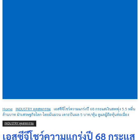
Home
INDUSTRY อุตสหกรรม
เอสซีจีโชว์ความแกร่งปี 68 กระแสเงินสดพุ่ง 5.5 หมื่น
ล้านบาท ฝ่าเศรษฐกิจโลก-ไทยผันผวน เคาะปันผล 5 บาท/หุ้น ดูแลผู้ถือหุ้นต่อเนื่อง
INDUSTRY อุตสหกรรม
เอสซีจีโชว์ความแกร่งปี 68 กระแส