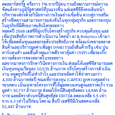
ดอลลาร์สหรัฐ หรือราว 7% จากปีก่อน รวมถึงสถานการณ์ความ
ขัดแย้งทางภูมิรัฐศาสตร์ที่รุนแรงขึ้น แต่เอสซีจียังคงเดินหน้า
บริหารองค์กรด้วยวินัยทางการเงินอย่างเข้มข้น ควบคู่การเสริม
สร้างขีดความสามารถการแข่งขันในทุกกลุ่มธุรกิจ และการลงทุน
ในธุรกิจที่มีศักยภาพเติบโตระยะยาว
ตลอดปี 2568 เอสซีจีมุ่งปรับโครงสร้างธุรกิจ ควบคุมต้นทุน และ
เพิ่มประสิทธิภาพการดำเนินงาน โดยนำ AI & Robotics เข้ามา
ใช้เพื่อลดต้นทุนและยกระดับประสิทธิภาพ พร้อมเร่งขยายตลาด
สินค้าและบริการมูลค่าเพิ่มสูง (HVA) รวมถึงสินค้ากรีน เช่น ปูน
คาร์บอนต่ำ และสินค้าคุณภาพดีราคาคุ้มค่า (SVP) เพื่อรองรับ
ความต้องการของตลาดในระยะยาว
ผลจากมาตรการรักษาวินัยทางการเงิน ส่งผลให้เอสซีจีสามารถลด
เงินทุนหมุนเวียนลง 10,535 ล้านบาท ปรับโครงสร้างการดำเนิน
งาน หยุดธุรกิจที่ไม่ทำกำไร และประหยัดค่าใช้จ่ายรวมกว่า
4,300 ล้านบาทต่อปี ขณะที่การลงทุน (CAPEX) ถูกควบคุมอย่าง
รอบคอบ เน้นเฉพาะโครงการที่ให้ผลตอบแทนสูงและรวดเร็ว รวม
มูลค่า 30,737 ล้านบาท ส่งผลให้หนี้สินสุทธิลดลง 14,845 ล้าน
บาท และอัตราส่วนหนี้สินสุทธิต่อ EBITDA ลดลงเหลือ 5.5 เท่า
จาก 6.3 เท่าในปีก่อน โดย ณ สิ้นปี เอสซีจีมีเงินสดคงเหลือ
52,447 ล้านบาท