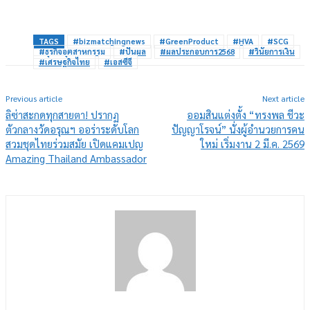
TAGS
#bizmatchingnews
#GreenProduct
#HVA
#SCG
#ธุรกิจอุตสาหกรรม
#ปันผล
#ผลประกอบการ2568
#วินัยการเงิน
#เศรษฐกิจไทย
#เอสซีจี
Previous article
Next article
ลิซ่าสะกดทุกสายตา! ปรากฏ
ออมสินแต่งตั้ง “ทรงพล ชีวะ
ตัวกลางวัดอรุณฯ ออร่าระดับโลก
ปัญญาโรจน์” นั่งผู้อำนวยการคน
สวมชุดไทยร่วมสมัย เปิดแคมเปญ
ใหม่ เริ่มงาน 2 มี.ค. 2569
Amazing Thailand Ambassador