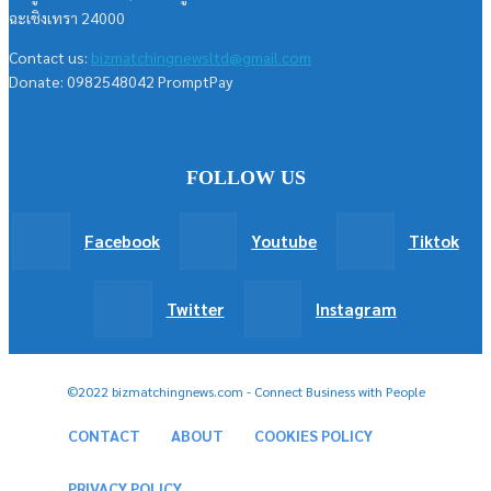
ฉะเชิงเทรา 24000
Contact us:
bizmatchingnewsltd@gmail.com
Donate: 0982548042 PromptPay
FOLLOW US
Facebook
Youtube
Tiktok
Twitter
Instagram
©2022 bizmatchingnews.com - Connect Business with People
CONTACT
ABOUT
COOKIES POLICY
PRIVACY POLICY