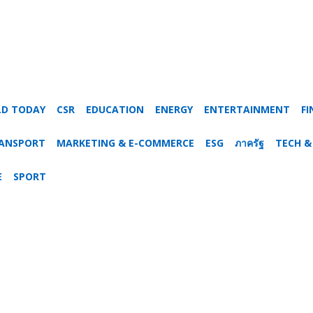
LD TODAY
CSR
EDUCATION
ENERGY
ENTERTAINMENT
FI
RANSPORT
MARKETING & E-COMMERCE
ESG
ภาครัฐ
TECH &
E
SPORT