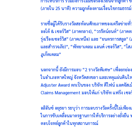
การให้บริการ รวมถึงการไม่มีข้อร้องเรียนจากลูกค้า 
(ภายใน 25 นาที) ความถูกต้องตามเงื่อนไขกรมธรรม์
รายชื่อผู้ได้รับรางวัลสะท้อนศักยภาพของเครือข่ายทั
ออโต้ & เซอร์วิส” (ภาคกลาง), “วรรัตน์ยนต์” (ภาค
รุ่งเรืองเซอร์วิส” (ภาคเหนือ) และ “ยนตรการสตูล” 
และสำรวจภัย)”, “พัทยาเคลม แอนด์ เซอร์วิส”, “โส
ภูเก็ตเคลม”
นอกจากนี้ ยังมีการมอบ “2 รางวัลพิเศษ” เพื่อยกย่อ
ในอำเภอหาดใหญ่ จังหวัดสงขลา และเหตุแผ่นดินไหว
Adjuster Award ตกเป็นของ บริษัท ดีไฟน์ แอดจัสเม
Claims Management มอบให้แก่ บริษัท แฟร้ง เซอร์เ
อลิอันซ์ อยุธยา ระบุว่า การมอบรางวัลครั้งนี้ไม่เพ
ในการขับเคลื่อนมาตรฐานการให้บริการอย่างยั่งยืน
ตอบโจทย์ลูกค้าในทุกสถานการณ์