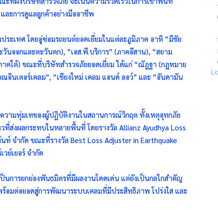
ขณะที่ฝั่งบริษัทสำรวจภัย จะเน้นความรวดเร็วในการเข้าพื้นที่
 และการดูแลลูกค้าอย่างมืออาชีพ
่วประเทศ โดยอู่ซ่อมรถยนต์ยอดเยี่ยมในแต่ละภูมิภาค อาทิ “มีชัย
ตะวันออกและตะวันตก), “เอส.พี.บริการ” (ภาคอีสาน), “สยาม
(ภาคใต้) ขณะที่บริษัทสำรวจภัยยอดเยี่ยม ได้แก่ “ณัฎฐา (กฎหมาย
L
ภณอินเตอร์เคลม”, “เชียงใหม่ เคลม แอนด์ ลอว์” และ “อันดามัน
งความทุ่มเทของผู้ปฏิบัติงานในสถานการณ์วิกฤต ทั้งเหตุอุทกภัย
ที่ส่งผลกระทบในหลายพื้นที่ โดยรางวัล Allianz Ayudhya Loss
้นท์ จำกัด ขณะที่รางวัล Best Loss Adjuster in Earthquake
วย์เยอร์ จำกัด
ียงเป็นการยกย่องพันธมิตรที่มีผลงานโดดเด่น แต่ยังเป็นกลไกสำคัญ
 พร้อมต่อยอดสู่การพัฒนาระบบเคลมที่มีประสิทธิภาพ โปร่งใส และ