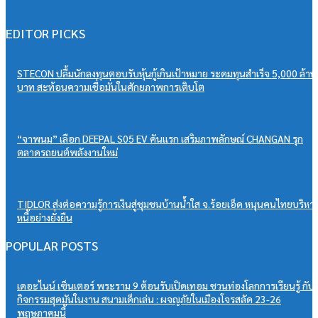
EDITOR PICKS
STECON ปลื้มนักลงทุนตอบรับหุ้นกู้เกินเป้าหมาย ระดมทุนสำเร็จ 5,000 ล้าน
บาท สะท้อนความเชื่อมั่นในศักยภาพการเติบโต
“จาพนม” เลือก DEEPAL S05 EV คันแรก เสริมภาพลักษณ์ CHANGAN รุก
ตลาดรถยนต์พลังงานใหม่
TIDLOR ส่งต่อความรู้การเงินสู่ชุมชนบ้านน้ำใส จ.ร้อยเอ็ด หนุนคนไทยบริหา
หนี้อย่างยั่งยืน
POPULAR POSTS
เดอะไนน์ เซ็นเตอร์ พระราม 9 ต้อนรับเปิดเทอม ชวนท่องโลกการเรียนรู้ กับ
กิจกรรมสุดมันในงาน สนามเด็กเล่น : ผจญภัยในเมืองโจรสลัด 23-26
พฤษภาคมนี้