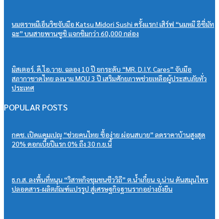
นมตราหมีเอ็นริชจับมือ Katsu Midori Sushi ครั้งแรก! เสิร์ฟ “นมหมี อีซี่มัท
ฉะ” บนสายพานซูชิ แจกชิมกว่า 60,000 กล่อง
มิสเตอร์. ดี.ไอ.วาย. ฉลอง 10 ปี ยกระดับ “MR. D.I.Y. Cares” จับมือ
สภากาชาดไทย ลงนาม MOU 3 ปี เสริมศักยภาพช่วยเหลือผู้ประสบภัยทั่ว
ประเทศ
POPULAR POSTS
กคช. เปิดแคมเปญ “ช่วยคนไทย ซื้อง่าย ผ่อนสบาย” ลดราคาบ้านสูงสุด
20% ดอกเบี้ยปีแรก 0% ถึง 30 ก.ย.นี้
ธ.ก.ส. ลงพื้นที่หนุน “วิสาหกิจชุมชนชีววิถี” ต.น้ำเกี๋ยน จ.น่าน ดันสมุนไพร
ปลอดสาร-ผลิตภัณฑ์แปรรูป สู่เศรษฐกิจฐานรากอย่างยั่งยืน