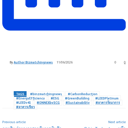
By
Author Bizmatchingnews
11/06/2026
0
0
TAGS
#binzmatchingnews
#CarbonReduction
#EnergyEfficiency
#ESG
#GreenBuilding
#LEEDPlatinum
#LEEDv41
#ONNEXbySCG
#Sustainability
#อาคารรัจนาการ
#อาคารเขียว
Previous article
Next article