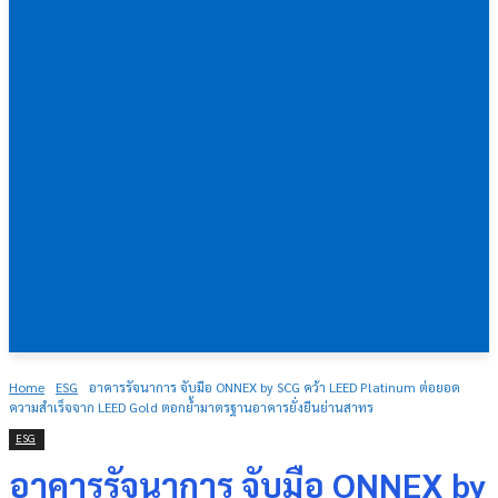
Home
ESG
อาคารรัจนาการ จับมือ ONNEX by SCG คว้า LEED Platinum ต่อยอด
ความสำเร็จจาก LEED Gold ตอกย้ำมาตรฐานอาคารยั่งยืนย่านสาทร
ESG
อาคารรัจนาการ จับมือ ONNEX by