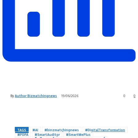
By
Author Bizmatchingnews
19/06/2026
0
0
TAGS
#AI
#binzmatchingnews
#DigitalTransformation
#PDPA
#SmartAuditor
#SmartMePlus