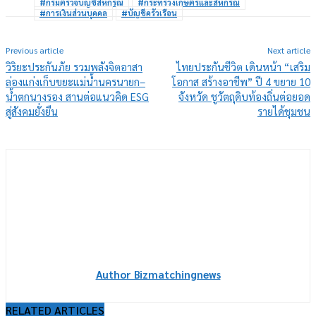
#กรมตรวจบัญชีสหกรณ์
#กระทรวงเกษตรและสหกรณ์
#การเงินส่วนบุคคล
#บัญชีครัวเรือน
Previous article
Next article
วิริยะประกันภัย รวมพลังจิตอาสา
ไทยประกันชีวิต เดินหน้า “เสริม
ล่องแก่งเก็บขยะแม่น้ำนครนายก–
โอกาส สร้างอาชีพ” ปี 4 ขยาย 10
น้ำตกนางรอง สานต่อแนวคิด ESG
จังหวัด ชูวัตถุดิบท้องถิ่นต่อยอด
สู่สังคมยั่งยืน
รายได้ชุมชน
Author Bizmatchingnews
RELATED ARTICLES