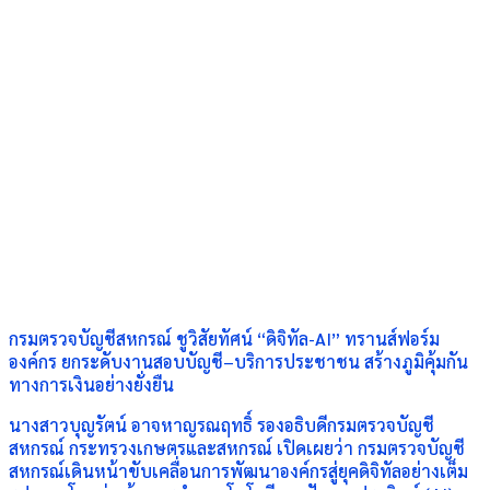
กรมตรวจบัญชีสหกรณ์ ชูวิสัยทัศน์ “ดิจิทัล-AI” ทรานส์ฟอร์ม
องค์กร ยกระดับงานสอบบัญชี–บริการประชาชน สร้างภูมิคุ้มกัน
ทางการเงินอย่างยั่งยืน
นางสาวบุญรัตน์ อาจหาญรณฤทธิ์ รองอธิบดีกรมตรวจบัญชี
สหกรณ์ กระทรวงเกษตรและสหกรณ์ เปิดเผยว่า กรมตรวจบัญชี
สหกรณ์เดินหน้าขับเคลื่อนการพัฒนาองค์กรสู่ยุคดิจิทัลอย่างเต็ม