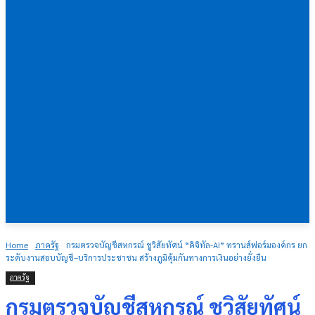
Home
ภาครัฐ
กรมตรวจบัญชีสหกรณ์ ชูวิสัยทัศน์ “ดิจิทัล-AI” ทรานส์ฟอร์มองค์กร ยก
ระดับงานสอบบัญชี–บริการประชาชน สร้างภูมิคุ้มกันทางการเงินอย่างยั่งยืน
ภาครัฐ
กรมตรวจบัญชีสหกรณ์ ชูวิสัยทัศน์