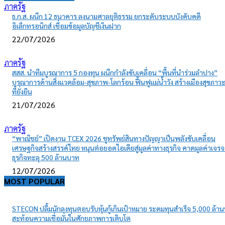
ภาครัฐ
ธ.ก.ส. ผนึก 12 ธนาคาร ลงนามศาลยุติธรรม ยกระดับระบบบังคับคดี
อิเล็กทรอนิกส์ เชื่อมข้อมูลบัญชีเงินฝาก
22/07/2026
ภาครัฐ
สสส. นำทีมบูรณาการ 5 กองทุน ผนึกกำลังขับเคลื่อน “พื้นที่นำร่วมลำปาง”
บูรณาการด้านสิ่งแวดล้อม-สุขภาพ-โลกร้อน ฟื้นฟูแม่น้ำวัง สร้างเมืองสุขภาว
ที่ยั่งยืน
21/07/2026
ภาครัฐ
“พาณิชย์” เปิดงาน TCEX 2026 ชูทรัพย์สินทางปัญญาเป็นพลังขับเคลื่อน
เศรษฐกิจสร้างสรรค์ไทย หนุนต่อยอดไอเดียสู่มูลค่าทางธุรกิจ คาดมูลค่าเจรจ
ธุรกิจทะลุ 500 ล้านบาท
12/07/2026
MOST POPULAR
STECON ปลื้มนักลงทุนตอบรับหุ้นกู้เกินเป้าหมาย ระดมทุนสำเร็จ 5,000 ล้า
สะท้อนความเชื่อมั่นในศักยภาพการเติบโต