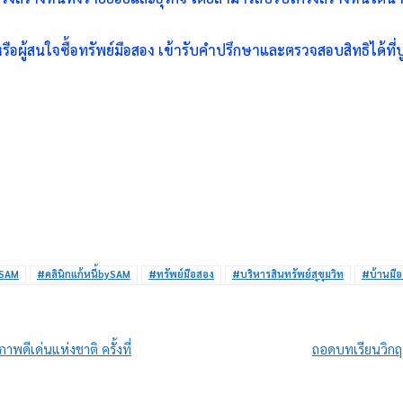
อผู้สนใจซื้อทรัพย์มือสอง เข้ารับคำปรึกษาและตรวจสอบสิทธิได้ที่
SAM
#คลินิกแก้หนี้bySAM
#ทรัพย์มือสอง
#บริหารสินทรัพย์สุขุมวิท
#บ้านมื
พดีเด่นแห่งชาติ ครั้งที่
ถอดบทเรียนวิกฤต