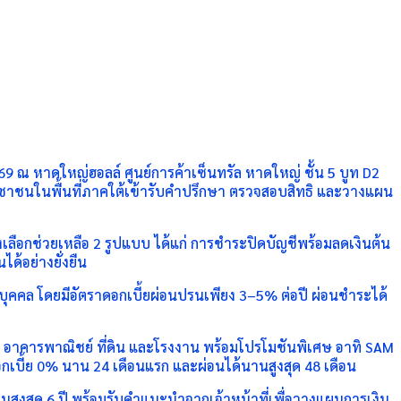
9 ณ หาดใหญ่ฮอลล์ ศูนย์การค้าเซ็นทรัล หาดใหญ่ ชั้น 5 บูท D2
ะชาชนในพื้นที่ภาคใต้เข้ารับคำปรึกษา ตรวจสอบสิทธิ และวางแผน
งเลือกช่วยเหลือ 2 รูปแบบ ได้แก่ การชำระปิดบัญชีพร้อมลดเงินต้น
ด้อย่างยั่งยืน
วนบุคคล โดยมีอัตราดอกเบี้ยผ่อนปรนเพียง 3–5% ต่อปี ผ่อนชำระได้
ฮาส์ อาคารพาณิชย์ ที่ดิน และโรงงาน พร้อมโปรโมชันพิเศษ อาทิ SAM
กเบี้ย 0% นาน 24 เดือนแรก และผ่อนได้นานสูงสุด 48 เดือน
นานสูงสุด 6 ปี พร้อมรับคำแนะนำจากเจ้าหน้าที่เพื่อวางแผนการเงิน