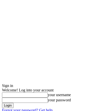
Sign in
Welcome! Log into your account
your username
your password
Forgot your password? Get help