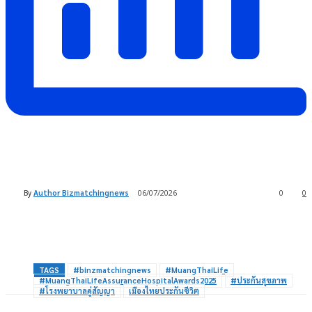
By
Author Bizmatchingnews
06/07/2026
0
0
TAGS
#binzmatchingnews
#MuangThaiLife
#MuangThaiLifeAssuranceHospitalAwards2025
#ประกันสุขภาพ
#โรงพยาบาลคู่สัญญา
เมืองไทยประกันชีวิต