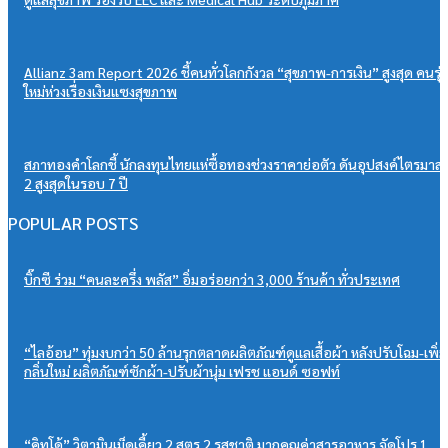
Allianz 3am Report 2026 ชี้คนทั่วโลกกังวล “สุขภาพ-การเงิน” สูงสุด คนรุ่
ใหม่ห่วงเรื่องเงินแซงสุขภาพ
สภาทองคำโลกชี้ นักลงทุนไทยแห่ซื้อทองช่วงราคาย่อตัว ดันอุปสงค์ไตรมาส
2 สูงสุดในรอบ 7 ปี
POPULAR POSTS
บิ๊กซี ร่วม “คนละครึ่ง พลัส” อิ่มอร่อยกว่า 3,000 ร้านค้า ทั่วประเทศ
“ไลอ้อน” ทุ่มงบกว่า 50 ล้านรุกตลาดผลิตภัณฑ์ดูแลเสื้อผ้า หลังปรับโฉม-เพิ่ม
กลิ่นใหม่ ผลิตภัณฑ์ซักผ้า-ปรับผ้านุ่ม เฟรช แอนด์ ซอฟท์
“คิทโด้” วิตามินเม็ดเคี้ยว 2 สูตร 2 รสชาติ มากคุณค่าสารอาหาร จัดโปร 1