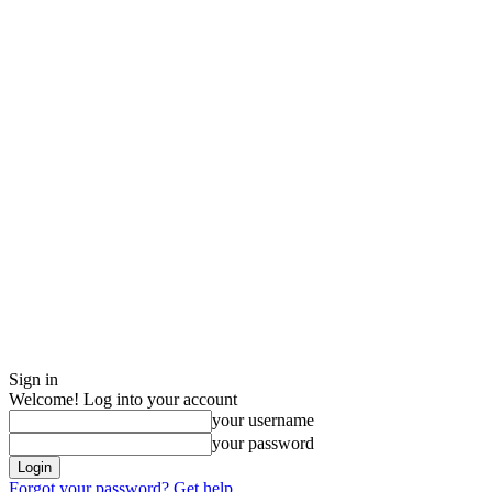
Sign in
Welcome! Log into your account
your username
your password
Forgot your password? Get help