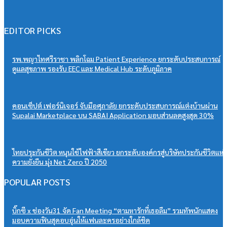
“PSU Trang IBARM Talent 2026”
07/08/2026
EDITOR PICKS
รพ.พญาไทศรีราชา พลิกโฉม Patient Experience ยกระดับประสบการณ์
ดูแลสุขภาพ รองรับ EEC และ Medical Hub ระดับภูมิภาค
คอนเซ็ปต์ เฟอร์นิเจอร์ จับมือศุภาลัย ยกระดับประสบการณ์แต่งบ้านผ่าน
Supalai Marketplace บน SABAI Application มอบส่วนลดสูงสุด 30%
ไทยประกันชีวิต หนุนใช้ไฟฟ้าสีเขียว ยกระดับองค์กรสู่บริษัทประกันชีวิตแห่ง
ความยั่งยืน มุ่ง Net Zero ปี 2050
POPULAR POSTS
บิ๊กซี x ช่องวัน31 จัด Fan Meeting “ตามหารักที่เธอลืม” รวมทัพนักแสดง
มอบความฟินสุดอบอุ่นให้แฟนละครอย่างใกล้ชิด