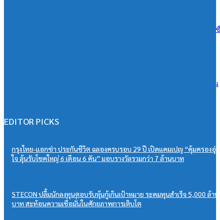
07/08/2026
เอสซีจี ผนึก ม.มหิดล ยกระดับ Work-based Learning ปั้น Future Talent เช
การเรียนสู่โลกการทำงานจริง
07/08/2026
วิริยะประกันภัย หนุนเยาวชนสู่เวทีวิชาการประกันภัย มอบทุนสนับสนุน
“PSU Trang IBARM Talent 2026”
07/08/2026
EDITOR PICKS
กรุงไทย-แอกซ่า ประกันชีวิต ฉลองครบรอบ 29 ปี เปิดแคมเปญ “คุ้มครองอุ่
ใจ ลุ้นรับโชคใหญ่ 6 เดือน 6 คัน” มอบรางวัลรวมกว่า 7 ล้านบาท
STECON ปลื้มนักลงทุนตอบรับหุ้นกู้เกินเป้าหมาย ระดมทุนสำเร็จ 5,000 ล้าน
บาท สะท้อนความเชื่อมั่นในศักยภาพการเติบโต