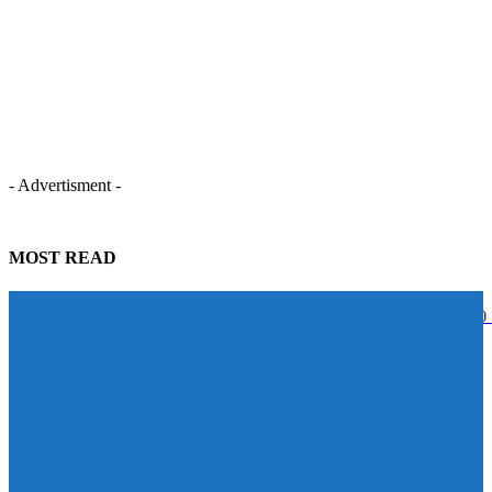
- Advertisment -
MOST READ
STECON ปลื้มนักลงทุนตอบรับหุ้นกู้เกินเป้าหมาย ระดมทุนสำเร็จ 5,000
บาท สะท้อนความเชื่อมั่นในศักยภาพการเติบโต
07/08/2026
BAM จับมือ CBS เปิดหลักสูตร Management Program ปั้นผู้นำแห่งการ
เปลี่ยนแปลง ดัน Transformation จาก “วิสัยทัศน์” สู่ “การลงมือทำ”