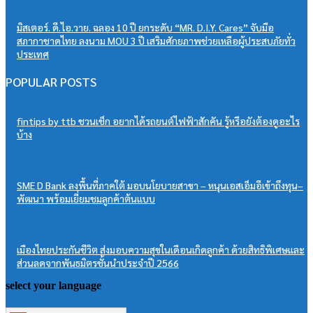
มิสเตอร์. ดี.ไอ.วาย. ฉลอง 10 ปี ยกระดับ “MR. D.I.Y. Cares” จับมือ
สภากาชาดไทย ลงนาม MOU 3 ปี เสริมศักยภาพช่วยเหลือผู้ประสบภัยทั่ว
ประเทศ
POPULAR POSTS
fintips by ttb ชวนเช็ก อยากได้รถยนต์ไฟฟ้าสักคัน รู้หรือยังต้องดูอะไร
บ้าง
SME D Bank ลงพื้นที่ภาคใต้ มอบนโยบายสาขา – หนุนเอสเอ็มอีเข้าถึงทุน–
พัฒนา พร้อมเยี่ยมชมลูกค้าต้นแบบ
เมืองไทยประกันชีวิต ส่งมอบความสุขในเดือนเกิดลูกค้า ด้วยสิทธิพิเศษและ
ส่วนลดจากพันธมิตรชั้นนำประจำปี 2566
select your language