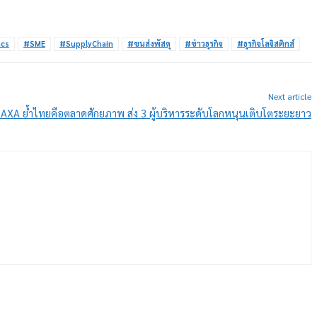
ics
#SME
#SupplyChain
#ขนส่งพัสดุ
#ข่าวธุรกิจ
#ธุรกิจโลจิสติกส์
Next article
 AXA ย้ำไทยคือตลาดศักยภาพ ส่ง 3 ผู้บริหารระดับโลกหนุนเติบโตระยะยาว
ร