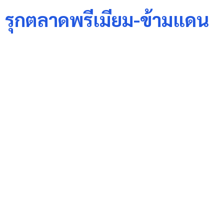
I รุกตลาดพรีเมียม-ข้ามแดน