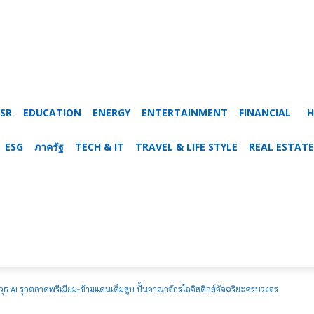
SR
EDUCATION
ENERGY
ENTERTAINMENT
FINANCIAL
H
ESG
ภาครัฐ
TECH & IT
TRAVEL & LIFE STYLE
REAL ESTATE
ุธ AI รุกตลาดพรีเมียม-ข้ามแดนเต็มสูบ ปั้นอาณาจักรโลจิสติกส์อัจฉริยะครบวงจร