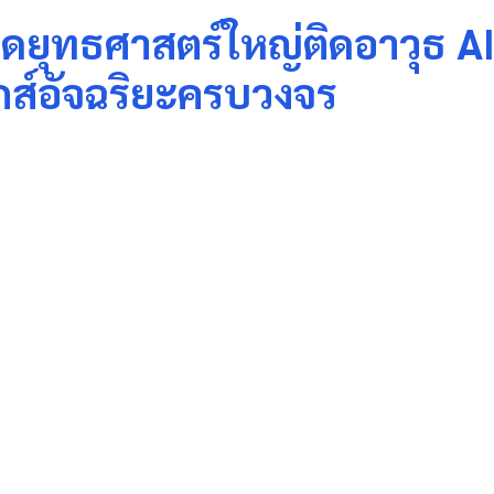
ิดยุทธศาสตร์ใหญ่ติดอาวุธ A
ิกส์อัจฉริยะครบวงจร