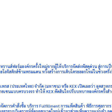
นส์ฟอร์มองค์กรครั้งใหญ่จากผู้ให้บริการจัดส่งพัสดุด่วน สู่การเ
และโลจิสติกส์ข้ามพรมแดน หวังสร้างการเติบโตระลอกใหม่ในช่วงคร
็กซ์เพรส (ประเทศไทย) จำกัด (มหาชน) หรือ KEX เปิดเผยว่า อุตสาหก
นแบบครบวงจร ทำให้ KEX ตัดสินใจปรับบทบาทองค์กรครั้งสำคัญ เพื่อ
จัดการคำสั่งซื้อ บริการ Fulfillment การแพ็คสินค้า พิธีการศุลก
I และระบบวิเคราะห์ข้อมูลขนาดใหญ่เข้ามาช่วยเพิ่มความแม่นยำ 