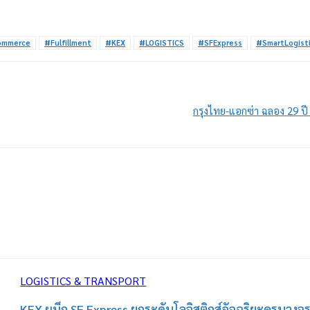
ommerce
#Fulfillment
#KEX
#LOGISTICS
#SFExpress
#SmartLogist
กรุงไทย-แอกซ่า ฉลอง 29 ปี
LOGISTICS & TRANSPORT
KEX ผนึก SF Express ยกระดับโลจิสติกส์อัจฉริยะครบวงจ