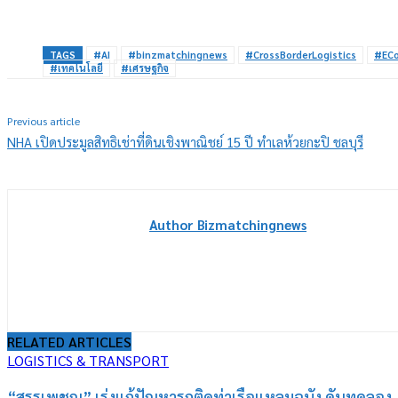
Share
TAGS
#AI
#binzmatchingnews
#CrossBorderLogistics
#EC
#เทคโนโลยี
#เศรษฐกิจ
Previous article
NHA เปิดประมูลสิทธิเช่าที่ดินเชิงพาณิชย์ 15 ปี ทำเลห้วยกะปิ ชลบุรี
Author Bizmatchingnews
RELATED ARTICLES
LOGISTICS & TRANSPORT
“สรรเพชญ” เร่งแก้ปัญหารถติดท่าเรือแหลมฉบัง ดันทดลอง