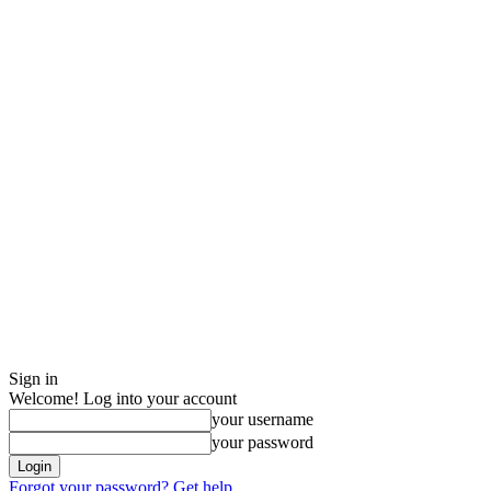
Sign in
Welcome! Log into your account
your username
your password
Forgot your password? Get help