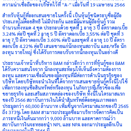
ความน่าเชื่อถือของบริษัทไว้ที่ “A-” เมื่อวันที่ 19 เมษายน 2566
สำหรับหุ้นกู้ที่ออกเสนอขายในครั้งนี้ เป็นหุ้นกู้ชนิดระบุชื่อผู้ถือ
ประเภทไม่ด้อยสิทธิ ไม่มีประกัน และมีผู้แทนผู้ถือหุ้นกู้ รวม
จำนวนทั้งหมด 4 ชุด ประกอบด้วย ชุดที่ 1 อายุ 3 ปี อัตราดอกเบี้ย
3.24% ต่อปี ชุดที่ 2 อายุ 5 ปี อัตราดอกเบี้ย 3.55% ต่อปี ชุดที่ 3
อายุ 7 ปี อัตราดอกเบี้ย 3.60% ต่อปี และชุดที่ 4 อายุ 10 ปี อัตรา
ดอกเบี้ย 4.22% ต่อปี เสนอขายแก่นักลงทุนสถาบัน และ/หรือ นัก
ลงทุน รายใหญ่ ซึ่งได้รับการตอบรับจากนักลงทุนเป็นอย่างดี
ประธานเจ้าหน้าที่บริหาร BAM กล่าวอีกว่า การที่หุ้นกู้ของ BAM
ได้รับความสนใจจาก นักลงทุนสะท้อนให้เห็นถึงความต้องการ
ลงทุน และความเชื่อมั่นของผู้ลงทุนที่มีต่อการดำเนินธุรกิจของ
บริษัท โดยบริษัทจะนำเงินที่ได้จากการเสนอขายหุ้นกู้ครั้งนี้ไปใช้
เพื่อการลงทุนซื้อสินทรัพย์หรือลงทุน ในกิจการที่เกี่ยวข้องเพื่อ
ขยายธุรกิจ และเสริมสภาพคล่องของบริษัท ทั้งนี้ในไตรมาสแรก
ของปี 2566 สถาบันการเงินได้นำสินทรัพย์ด้อยคุณภาพออก
ประมูลกว่า 60,000 ล้านบาท เพิ่มขึ้นจากไตรมาสแรกของปี 2565
ถึง 373% โดย BAM สามารถประมูลซื้อมาบริหารจัดการคิดเป็น
ภาระหนี้เงินต้นมากกว่า 9,000 ล้านบาท และคาดการณ์ว่า
สถาบันการงินจะทยอยนำ NPL และ NPA ออกมาประมูลอีกเป็น
จำนวนมากในปี 2566 นี้