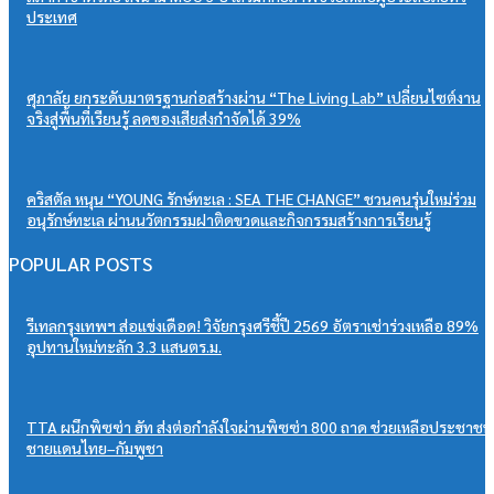
ประเทศ
ศุภาลัย ยกระดับมาตรฐานก่อสร้างผ่าน “The Living Lab” เปลี่ยนไซต์งาน
จริงสู่พื้นที่เรียนรู้ ลดของเสียส่งกำจัดได้ 39%
คริสตัล หนุน “YOUNG รักษ์ทะเล : SEA THE CHANGE” ชวนคนรุ่นใหม่ร่วม
อนุรักษ์ทะเล ผ่านนวัตกรรมฝาติดขวดและกิจกรรมสร้างการเรียนรู้
POPULAR POSTS
รีเทลกรุงเทพฯ ส่อแข่งเดือด! วิจัยกรุงศรีชี้ปี 2569 อัตราเช่าร่วงเหลือ 89%
อุปทานใหม่ทะลัก 3.3 แสนตร.ม.
TTA ผนึกพิซซ่า ฮัท ส่งต่อกำลังใจผ่านพิซซ่า 800 ถาด ช่วยเหลือประชาชน
ชายแดนไทย–กัมพูชา