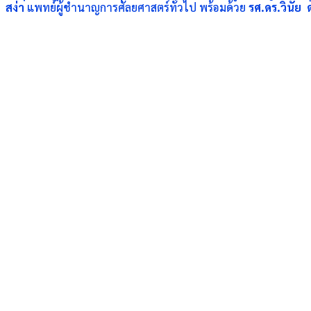
สง่า
แพทย์ผู้ชำนาญการศัลยศาสตร์ทั่วไป
พร้อมด้วย
รศ.ดร.
วินัย 