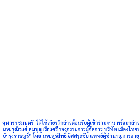
จุฬาราชมนตรี
ได้ให้เกียรติกล่าวต้อนรับผู้เข้าร่วมงาน พร้อม
นพ.วุฒิวงศ์ สมบุญเรืองศรี
รองกรรมการผู้จัดการ
บริษัท เมืองไท
บำรุงราษฎร์” โดย นพ.สุรสิทธิ์ อิสสระชัย
แพทย์ผู้ชำนาญการอายุ