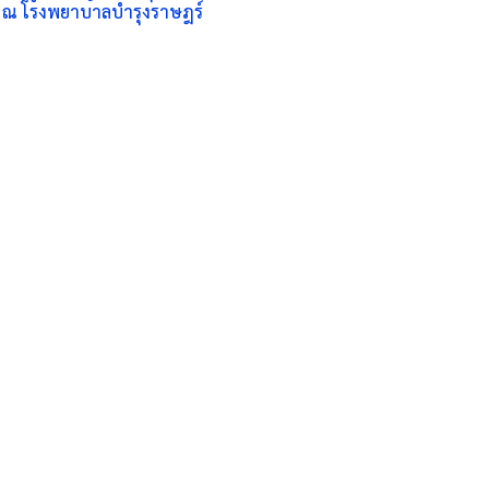
น ณ โรงพยาบาลบำรุงราษฎร์