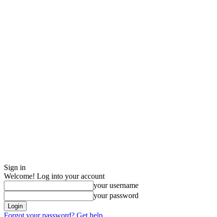
Sign in
Welcome! Log into your account
your username
your password
Forgot your password? Get help