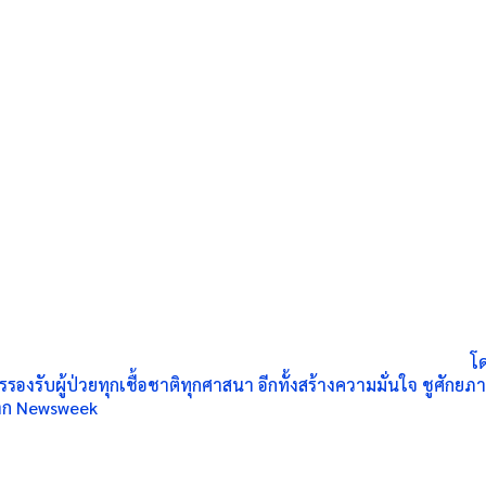
โ
องรับผู้ป่วยทุกเชื้อชาติทุกศาสนา อีกทั้งสร้างความมั่นใจ ชูศั
 จาก Newsweek