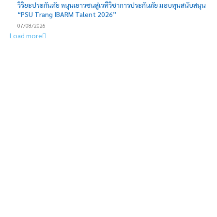
วิริยะประกันภัย หนุนเยาวชนสู่เวทีวิชาการประกันภัย มอบทุนสนับสนุน
“PSU Trang IBARM Talent 2026”
07/08/2026
Load more
EDITOR PICKS
คริสตัล หนุน “YOUNG รักษ์ทะเล : SEA THE CHANGE” ชวนคนรุ่นใหม่
ร่วมอนุรักษ์ทะเล ผ่านนวัตกรรมฝาติดขวดและกิจกรรมสร้างการเรียนรู้
เปิดกลยุทธ์ “ทีมขายประเทศไทย” ผนึกกำลังหน่วยงานเศรษฐกิจ ดัน
ไทยสู่เวทีโลก ผ่านการท่องเที่ยว การค้า การลงทุน และไมซ์
คอนเซ็ปต์ เฟอร์นิเจอร์ จับมือศุภาลัย ยกระดับประสบการณ์แต่งบ้าน
ผ่าน Supalai Marketplace บน SABAI Application มอบส่วนลด
สูงสุด 30%