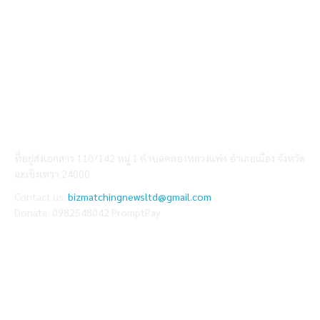
ABOUT US
ที่อยู่ส่งเอกสาร 110/142 หมู่ 1 ตำบลคลองหลวงแพ่ง อำเภอเมือง จังหวัด
ฉะเชิงเทรา 24000
Contact us:
bizmatchingnewsltd@gmail.com
Donate: 0982548042 PromptPay
FOLLOW US