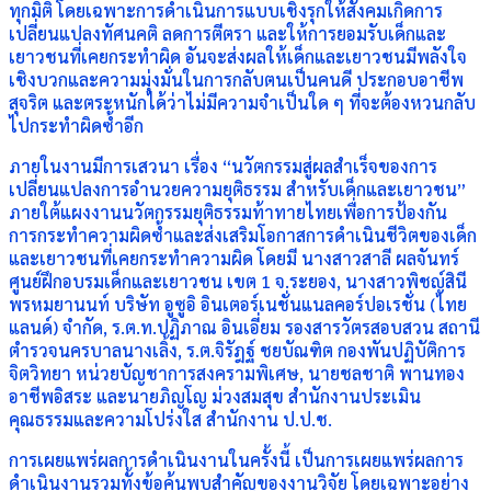
ทุกมิติ โดยเฉพาะการดำเนินการแบบเชิงรุกให้สังคมเกิดการ
เปลี่ยนแปลงทัศนคติ ลดการตีตรา และให้การยอมรับเด็กและ
เยาวชนที่เคยกระทำผิด อันจะส่งผลให้เด็กและเยาวชนมีพลังใจ
เชิงบวกและความมุ่งมั่นในการกลับตนเป็นคนดี ประกอบอาชีพ
สุจริต และตระหนักได้ว่าไม่มีความจำเป็นใด ๆ ที่จะต้องหวนกลับ
ไปกระทำผิดซ้ำอีก
ภายในงานมีการเสวนา เรื่อง “นวัตกรรมสู่ผลสำเร็จของการ
เปลี่ยนแปลงการอํานวยความยุติธรรม สำหรับเด็กและเยาวชน”
ภายใต้แผงงานนวัตกรรมยุติธรรมท้าทายไทยเพื่อการป้องกัน
การกระทำความผิดซ้ำและส่งเสริมโอกาสการดำเนินชีวิตของเด็ก
และเยาวชนที่เคยกระทำความผิด โดยมี นางสาวสาลี ผลจันทร์
ศูนย์ฝึกอบรมเด็กและเยาวชน เขต 1 จ.ระยอง, นางสาวพิชญ์สินี
พรหมยานนท์ บริษัท อูซูอิ อินเตอร์เนชั่นแนลคอร์ปอเรชั่น (ไทย
แลนด์) จำกัด, ร.ต.ท.ปฏิภาณ อินเอี่ยม รองสารวัตรสอบสวน สถานี
ตำรวจนครบาลนางเลิ้ง, ร.ต.จิรัฎฐ์ ชยบัณฑิต กองพันปฏิบัติการ
จิตวิทยา หน่วยบัญชาการสงครามพิเศษ, นายชลชาติ พานทอง
อาชีพอิสระ และนายภิญโญ ม่วงสมสุข สำนักงานประเมิน
คุณธรรมและความโปร่งใส สำนักงาน ป.ป.ช.
การเผยแพร่ผลการดำเนินงานในครั้งนี้ เป็นการเผยแพร่ผลการ
ดำเนินงานรวมทั้งข้อค้นพบสำคัญของงานวิจัย โดยเฉพาะอย่าง