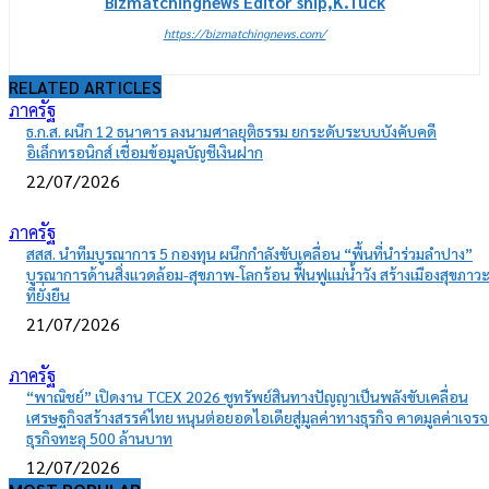
Bizmatchingnews Editor ship,K.Tuck
https://bizmatchingnews.com/
RELATED ARTICLES
ภาครัฐ
ธ.ก.ส. ผนึก 12 ธนาคาร ลงนามศาลยุติธรรม ยกระดับระบบบังคับคดี
อิเล็กทรอนิกส์ เชื่อมข้อมูลบัญชีเงินฝาก
22/07/2026
ภาครัฐ
สสส. นำทีมบูรณาการ 5 กองทุน ผนึกกำลังขับเคลื่อน “พื้นที่นำร่วมลำปาง”
บูรณาการด้านสิ่งแวดล้อม-สุขภาพ-โลกร้อน ฟื้นฟูแม่น้ำวัง สร้างเมืองสุขภาว
ที่ยั่งยืน
21/07/2026
ภาครัฐ
“พาณิชย์” เปิดงาน TCEX 2026 ชูทรัพย์สินทางปัญญาเป็นพลังขับเคลื่อน
เศรษฐกิจสร้างสรรค์ไทย หนุนต่อยอดไอเดียสู่มูลค่าทางธุรกิจ คาดมูลค่าเจรจ
ธุรกิจทะลุ 500 ล้านบาท
12/07/2026