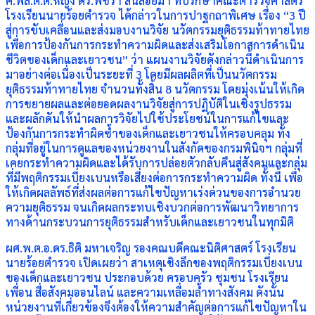
ศ.พล.ต.ต.หญิง ดร.พัชรา สินลอยมา ที่ปรึกษาคณะตำรวจศาสตร์
โรงเรียนนายร้อยตำรวจ ได้กล่าวในการปาฐกถาพิเศษ เรื่อง “3 ปี
สู่การขับเคลื่อนและส่งมอบงานวิจัย นวัตกรรมยุติธรรมท้าทายไทย
เพื่อการป้องกันการกระทำความผิดและส่งเสริมโอกาสการดำเนิน
ชีวิตของเด็กและเยาวชน” ว่า แผนงานวิจัยดังกล่าวนี้ดำเนินการ
มาอย่างต่อเนื่องเป็นระยะที่ 3 โดยมีผลผลิตที่เป็นนวัตกรรม
ยุติธรรมท้าทายไทย จำนวนทั้งสิ้น 8 นวัตกรรม โดยมุ่งเน้นให้เกิด
การขยายผลและต่อยอดผลงานวิจัยสู่การปฏิบัติในเชิงรูปธรรม
และผลักดันให้นำผลการวิจัยไปใช้ประโยชน์ในการแก้ไขและ
ป้องกันการกระทำผิดซ้ำของเด็กและเยาวชนให้ครอบคลุม ทั้ง
กลุ่มที่อยู่ในการดูแลของหน่วยงานในสังกัดของกรมพินิจฯ กลุ่มที่
เคยกระทำความผิดและได้รับการปล่อยตัวกลับคืนสู่สังคมและกลุ่ม
ที่มีพฤติกรรมเบี่ยงเบนหรือเสี่ยงต่อการกระทำความผิด ทั้งนี้ เพื่อ
ให้เกิดผลลัพธ์ที่ส่งผลต่อการแก้ไขปัญหาเร่งด่วนของการอำนวย
ความยุติธรรม จนเกิดผลกระทบเชิงบวกต่อการพัฒนาวิทยาการ
ทางด้านกระบวนการยุติธรรมสำหรับเด็กและเยาวชนในทุกมิติ
ผศ.พ.ต.อ.ดร.ธิติ มหาเจริญ รองคณบดีคณะนิติศาสตร์ โรงเรียน
นายร้อยตำรวจ เปิดเผยว่า สาเหตุเชิงลึกของพฤติกรรมเบี่ยงเบน
ของเด็กและเยาวชน ประกอบด้วย ครอบครัว ชุมชน โรงเรียน
เพื่อน สื่อสังคมออนไลน์ และความเหลื่อมล้ำทางสังคม ดังนั้น
หน่วยงานที่เกี่ยวข้องจึงต้องให้ความสำคัญต่อการแก้ไขปัญหาใน