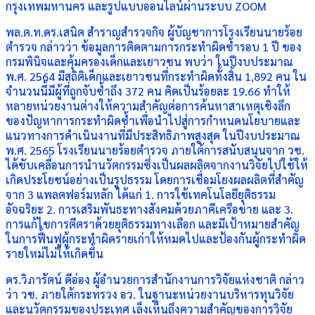
กรุงเทพมหานคร และรูปแบบออนไลน์ผ่านระบบ ZOOM
พล.ต.ท.ดร.เสนิต สำราญสำรวจกิจ ผู้บัญชาการโรงเรียนนายร้อย
ตำรวจ กล่าวว่า ข้อมูลการติดตามการกระทำผิดซ้ำรอบ 1 ปี ของ
กรมพินิจและคุ้มครองเด็กและเยาวชน พบว่า ในปีงบประมาณ
พ.ศ. 2564 มีสถิติเด็กและเยาวชนที่กระทำผิดทั้งสิ้น 1,892 คน ใน
จำนวนนี้มีผู้ที่ถูกจับซ้ำถึง 372 คน คิดเป็นร้อยละ 19.66 ทำให้
หลายหน่วยงานต่างให้ความสำคัญต่อการค้นหาสาเหตุเชิงลึก
ของปัญหาการกระทำผิดซ้ำเพื่อนำไปสู่การกำหนดนโยบายและ
แนวทางการดำเนินงานที่มีประสิทธิภาพสูงสุด ในปีงบประมาณ
พ.ศ. 2565 โรงเรียนนายร้อยตำรวจ ภายใต้การสนับสนุนจาก วช.
ได้ขับเคลื่อนการนำนวัตกรรมซึ่งเป็นผลผลิตจากงานวิจัยไปใช้ให้
เกิดประโยชน์อย่างเป็นรูปธรรม โดยการเชื่อมโยงผลผลิตที่สำคัญ
จาก 3 แพลตฟอร์มหลัก ได้แก่ 1. การใช้เทคโนโลยียุติธรรม
อัจฉริยะ 2. การเสริมพันธะทางสังคมด้วยภาคีเครือข่าย และ 3.
การแก้ไขการตีตราด้วยยุติธรรมทางเลือก และมีเป้าหมายสำคัญ
ในการฟื้นฟูผู้กระทำผิดรายเก่าให้หมดไปและป้องกันผู้กระทำผิด
รายใหม่ไม่ให้เกิดขึ้น
ดร.วิภารัตน์ ดีอ่อง ผู้อำนวยการสำนักงานการวิจัยแห่งชาติ กล่าว
ว่า วช. ภายใต้กระทรวง อว. ในฐานะหน่วยงานบริหารทุนวิจัย
และนวัตกรรมของประเทศ เล็งเห็นถึงความสำคัญของการวิจัย