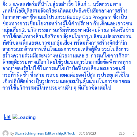
ยิ่ง 3 แพลตฟอร์มที่นำไปสู่ผลสำเร็จ ได้แก่ 1. นวัตกรรมทาง
เทคโนโลยียุติธรรมอัจฉริยะ เกิดแอปพลิเคชันสื่อกลางการสร้าง
โอกาสทางอาชีพ และโปรแกรม Buddy Cop Program ซึ่งเป็น
ช่องทางการเชื่อมโยงระหว่างผู้ให้คำปรึกษา กับเด็กและเยาวชน
กลุ่มเสี่ยง 2. นวัตกรรมการเสริมพันธะทางสังคมด้วยภาคีเครือข่าย
การใช้กลไกทางด้านจิตวิทยา สังคมในการเปลี่ยนแปลงกระบวน
ทัศน์ของเด็กและเยาวชนกลุ่มเสี่ยง พร้อมทั้งการสร้างจิตสำนึก
สาธารณะ ด้านการเห็นใจและการช่วยเหลือผู้อื่น รวมไปถึงการ
สร้างความร่วมมือระหว่างหน่วยงานและ 3. การแก้ไขการตีตรา
ด้วยยุติธรรมทางเลือก โดยใช้รูปแบบการไกล่เกลี่ยข้อพิพาททาง
อาญาของรัฐไปใช้ในการแก้ไขบำบัดฟื้นฟูเด็กและเยาวชนที่
กระทำผิดซ้ำ ซึ่งสามารถขยายผลต่อยอดไปสู่การประยุกต์ใช้ใน
เชิงปฏิบัติอย่างเป็นรูปธรรม และจะเป็นต้นแบบในการขยายผล
การใช้นวัตกรรมนี้ในหน่วยงานอื่น ๆ ที่เกี่ยวข้องต่อไป
By
Bizmatchingnews Editor ship,K.Tuck
30/06/2023
225
0