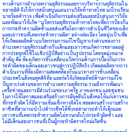
ทางด้านการอำนวยความยุติธรรมและการบริหารงานยุติธรรมใน
หลายมิติ จึงให้การสนับสนุนแผนงานวิจัยท้าทายไทย แก่โรงเรียน
นายร้อยตำรวจ เพื่อดำเนินกิจกรรมส่งเสริมและสนับสนุนการวิจัย
และพัฒนาให้เกิด “นวัตกรรมยุติธรรมท้าทายไทยเพื่อการป้องกัน
การกระทำความผิดซ้ำและส่งเสริมโอกาสการดำเนินชีวิตของเด็ก
และเยาวชนที่เคยกระทำความผิด” อย่างต่อเนื่อง โดยมุ่งเป้าเพื่อ
ให้เกิดผลผลิตด้านนวัตกรรมการแก้ไขปัญหาเร่งด่วนของการ
อำนวยความยุติธรรมสำหรับเด็กและเยาวชนเกิดการขยายผลสู่
การประยุกต์ใช้ในเชิงปฏิบัติอย่างเป็นรูปธรรม โดยจุดมุ่งหมาย
สำคัญ คือ ต้องเกิดการขับเคลื่อนนวัตกรรมด้านการป้องกันการก
ระทำผิดของเด็กและเยาวชนสู่การปฏิบัติจริง เกิดผลผลิตจากการ
ดำเนินงานที่ต้องมีความสอดคล้องกับแนวทางการขับเคลื่อน
ประเทศในสังคมยุคดิจิทัล และก่อให้เกิดผลลัพธ์ด้านการแก้ไข
ปัญหาเร่งด่วนของการอำนวยความยุติธรรม รวมถึงการพัฒนา
เครือข่ายและการมีส่วนร่วมของภาครัฐ ภาคเอกชน และชุมชน
ในการให้โอกาสและเสริมสร้างการมีจุดยืนในสังคมให้แก่เยาวชน
ที่กระทำผิด ให้มีความเข้มแข็งทางจิตใจ ตลอดจนสร้างงานสร้าง
อาชีพที่สามารถนำไปดำรงชีพได้ซึ่งจะสามารถทำให้เด็กและ
เยาวชนที่เคยกระทำความผิดไม่หวนกลับไปกระทำผิดซ้ำ และ
ไม่มีเด็กและเยาวชนที่เป็นผู้กระทำผิดรายใหม่เกิดขึ้น