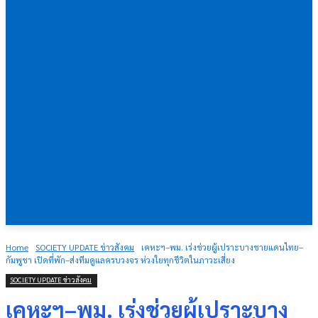
Home
SOCIETY UPDATE ข่าวสังคม
เคหะฯ–พม. เร่งช่วยผู้เปราะบางชายแดนไทย–
กัมพูชา เปิดที่พัก–ส่งทีมดูแลครบวงจร ห่วงใยทุกชีวิตในภาวะเสี่ยง
SOCIETY UPDATE ข่าวสังคม
เคหะฯ–พม. เร่งช่วยผู้เปราะบาง