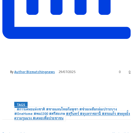
By
Author Bizmatchingnews
29/07/2025
0
0
TAGS
#การเคหะแห่งชาติ #ชายแดนไทยกัมพูชา #ช่วยเหลือกลุ่มเปราะบาง
#OneHome #พม1300 #ศรีสะเกษ #สุรินทร์ #อุบลราชธานี #สระแก้ว #หยุดยั้ง
ความรุนแรง #เคหะเพื่อประชาชน