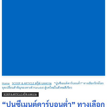
Home
SCOOP & ARTICLE สกู๊ฟ-บทความ
“ปูนซีเมนต์คาร์บอนต่ำ” ทางเลือกรักษ์โลก
จุดเปลี่ยนสำคัญของคาเฟ่ Harudot สู่บทใหม่ในสังคมสีเขียว
SCOOP & ARTICLE สกู๊ฟ-บทความ
“ปูนซีเมนต์คาร์บอนต่ำ” ทางเลือก