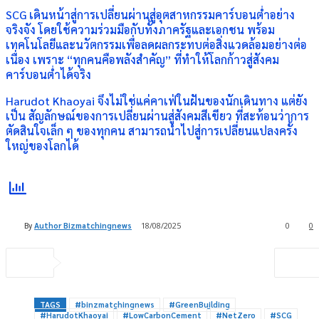
SCG เดินหน้าสู่การเปลี่ยนผ่านสู่อุตสาหกรรมคาร์บอนต่ำอย่าง
จริงจัง โดยใช้ความร่วมมือกับทั้งภาครัฐและเอกชน พร้อม
เทคโนโลยีและนวัตกรรมเพื่อลดผลกระทบต่อสิ่งแวดล้อมอย่างต่อ
เนื่อง เพราะ “ทุกคนคือพลังสำคัญ” ที่ทำให้โลกก้าวสู่สังคม
คาร์บอนต่ำได้จริง
Harudot Khaoyai จึงไม่ใช่แค่คาเฟ่ในฝันของนักเดินทาง แต่ยัง
เป็น สัญลักษณ์ของการเปลี่ยนผ่านสู่สังคมสีเขียว ที่สะท้อนว่าการ
ตัดสินใจเล็ก ๆ ของทุกคน สามารถนำไปสู่การเปลี่ยนแปลงครั้ง
ใหญ่ของโลกได้
By
Author Bizmatchingnews
18/08/2025
0
0
TAGS
#binzmatchingnews
#GreenBuilding
#HarudotKhaoyai
#LowCarbonCement
#NetZero
#SCG