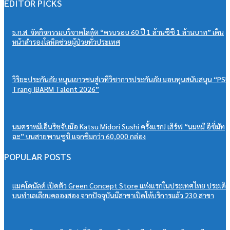
EDITOR PICKS
ธ.ก.ส. จัดกิจกรรมบริจาคโลหิต “ครบรอบ 60 ปี 1 ล้านซีซี 1 ล้านบาท” เดิน
หน้าสำรองโลหิตช่วยผู้ป่วยทั่วประเทศ
วิริยะประกันภัย หนุนเยาวชนสู่เวทีวิชาการประกันภัย มอบทุนสนับสนุน “PSU
Trang IBARM Talent 2026”
นมตราหมีเอ็นริชจับมือ Katsu Midori Sushi ครั้งแรก! เสิร์ฟ “นมหมี อีซี่มัท
ฉะ” บนสายพานซูชิ แจกชิมกว่า 60,000 กล่อง
POPULAR POSTS
แมคโดนัลด์ เปิดตัว Green Concept Store แห่งแรกในประเทศไทย ประเดิม
บนทำเลเลียบคลองสอง จากปัจจุบันมีสาขาเปิดให้บริการแล้ว 230 สาขา