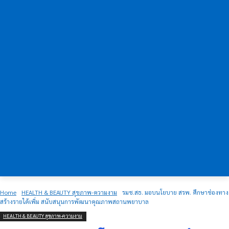
Home
HEALTH & BEAUTY สุขภาพ-ความงาม
รมช.สธ. มอบนโยบาย สรพ. ศึกษาช่องทาง
สร้างรายได้เพิ่ม สนับสนุนการพัฒนาคุณภาพสถานพยาบาล
HEALTH & BEAUTY สุขภาพ-ความงาม