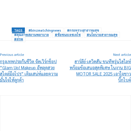
TAGS
#binzmatchingnews
#กระทรวงสาธารณสุข
#คุณภาพสถานพยาบาล
#ชัยชนะเดชเดโช
#นโยบายสาธารณสุข
#สรพ
Previous article
Next article
กรุงเทพประกันชีวิต จัดเวิร์กช็อป
ฮาร์ลีย์-เดวิดสัน ขนทัพรุ่นไฮไลท์
“Glam Up! Makeup อัพลุคสวย
พร้อมข้อเสนอสุดพิเศษ ในงาน BIG
สไตล์มือโปร” เติมเสน่ห์และความ
MOTOR SALE 2025 เอาใจชาว
มั่นใจให้ลูกค้า
บิ๊กไบค์