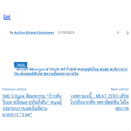
By
Author Bizmatchingnews
21/10/2025
0
0
TAGS
#กรุงศรี #Krungsri #TIDLOR #กำไรสุทธิ #เศรษฐกิจไทย #SME #บริการการ
เงิน #กลยุทธ์เติบโต #ความมั่นคงทางการเงิน
Previous article
Next article
SME D Bank จัดมหกรรม “ก้าวพ้น
เทศกาลเจนี้… MEAT ZERO เสิร์ฟ
วิกฤต หนี้หมด ธุรกิจยั่งยืน” หนุนผู้
โปรตีนจากพืช รสชาติสุดฟิน ใส่ใจ
ประกอบการเอสเอ็มอีผ่าน
สุขภาพ
มาตรการ “3 ลด”