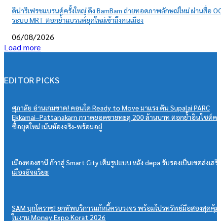
ดีน่ารีเฟรชแบรนด์ครั้งใหญ่ ดึง BamBam ถ่ายทอดภาพลักษณ์ใหม่ ผ่านสื่อ O
ระบบ MRT ตอกย้ำแบรนด์ยุคใหม่เข้าถึงคนเมือง
06/08/2026
Load more
EDITOR PICKS
ศุภาลัย อ่านเกมขาด! คอนโด Ready to Move มาแรง ดัน Supalai PARC
Ekkamai–Pattanakarn กวาดยอดขายทะลุ 200 ล้านบาท ตอกย้ำอินไซต์ค
ซื้อยุคใหม่ เน้นห้องจริง-พร้อมอยู่
เมืองทองธานี ก้าวสู่ Smart City เต็มรูปแบบ หลัง depa รับรองเป็นเขตส่งเสริ
เมืองอัจฉริยะ
SAM บุกโคราช! ยกทัพบริการแก้หนี้ครบวงจร พร้อมโปรทรัพย์มือสองสุดคุ้ม
ในงาน Money Expo Korat 2026