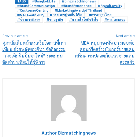
TAGS
#BangkokLife
#binzmatchingnews
#BrandCommunication
#BrandExperience
#BrandLoyalty
#CustomerCentric
#MarketingAwardofThailand
#MATAward2025
#กรุงเทพประกันชีวิต
#การตลาดไทย
#ข่าวการตลาด
#ข่าวธุรกิจ
#ความใส่ใจที่จริงใจ
#หากันจนเจอ
Previous article
Next article
ศุภาลัยเดินหน้าส่งเสริมโอกาสที่เท่า
MEA หนุนกองทัพบก มอบท่อ
เทียม ด้วยพลังของกีฬา จัดกิจกรรม
คอนกรีตสร้างบังเกอร์ชายแดน
“เตะเติมฝันปั้นขาใหม่” ระดมทุน
เสริมความปลอดภัยแนวชายแดน
จัดทำขาเทียมให้ผู้พิการ
สระแก้ว
Author Bizmatchingnews