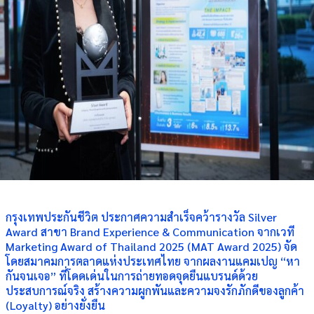
กรุงเทพประกันชีวิต ประกาศความสำเร็จคว้ารางวัล Silver
Award สาขา Brand Experience & Communication จากเวที
Marketing Award of Thailand 2025 (MAT Award 2025) จัด
โดยสมาคมการตลาดแห่งประเทศไทย จากผลงานแคมเปญ “หา
กันจนเจอ” ที่โดดเด่นในการถ่ายทอดจุดยืนแบรนด์ด้วย
ประสบการณ์จริง สร้างความผูกพันและความจงรักภักดีของลูกค้า
(Loyalty) อย่างยั่งยืน