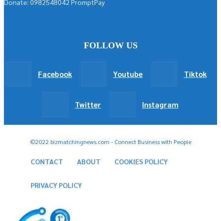
Donate: 0982548042 PromptPay
FOLLOW US
Facebook
Youtube
Tiktok
Twitter
Instagram
©2022 bizmatchingnews.com - Connect Business with People
CONTACT
ABOUT
COOKIES POLICY
PRIVACY POLICY