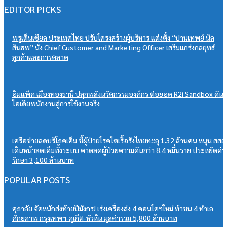
EDITOR PICKS
พรูเด็นเชียล ประเทศไทย ปรับโครงสร้างผู้บริหาร แต่งตั้ง “ปานเทพย์ นิล
สินธพ” นั่ง Chief Customer and Marketing Officer เสริมแกร่งกลยุทธ์
ลูกค้าและการตลาด
อิมแพ็ค เมืองทองธานี ปลุกพลังนวัตกรรมองค์กร ต่อยอด R2i Sandbox ดัน
ไอเดียพนักงานสู่การใช้งานจริง
เครือข่ายลดบริโภคเค็ม ชี้ผู้ป่วยโรคไตเรื้อรังไทยทะลุ 1.32 ล้านคน หนุน สสส.
เดินหน้าลดเค็มทั้งระบบ คาดลดผู้ป่วยความดันกว่า 8.4 หมื่นราย ประหยัดค่า
รักษา 3,100 ล้านบาท
POPULAR POSTS
ศุภาลัย จัดหนักส่งท้ายปีมังกร! เร่งเครื่องส่ง 4 คอนโดฯใหม่ ท้าชน 4 ทำเล
ศักยภาพ กรุงเทพฯ-ภูเก็ต-หัวหิน มูลค่ารวม 5,800 ล้านบาท