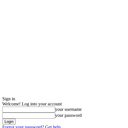
Sign in
Welcome! Log into your account
your username
your password
Forgot your password? Get help