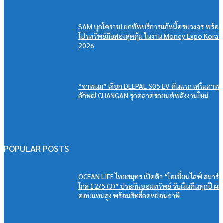
SAM บุกโคราช! ยกทัพบริการแก้หนี้ครบวงจร พร้อม
โปรทรัพย์มือสองสุดคุ้ม ในงาน Money Expo Korat
2026
“จาพนม” เลือก DEEPAL S05 EV คันแรก เสริมภาพ
ลักษณ์ CHANGAN รุกตลาดรถยนต์พลังงานใหม่
POPULAR POSTS
OCEAN LIFE ไทยสมุทร เปิดตัว “โอเชี่ยนไลฟ์ สมาร์ท
โกล 12/5 (3)” ประกันออมทรัพย์ รับเงินคืนทุกปี ผล
ตอบแทนสูง พร้อมสิทธิ์ลดหย่อนภาษี