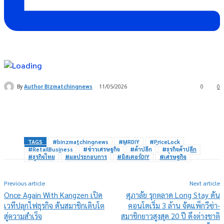
By
Author Bizmatchingnews
11/05/2026
0
0
TAGS
#binzmatchingnews
#MRDIY
#PriceLock
#RetailBusiness
#ข่าวเศรษฐกิจ
#ค้าปลีก
#ธุรกิจค้าปลีก
#ธุรกิจไทย
#ผลประกอบการ
#มิสเตอร์DIY
#เศรษฐกิจ
Previous article
Next article
Once Again With Kangzen เปิด
ศุภาลัย รุกตลาด Long Stay ดัน
เวทีปลุกไฟธุรกิจ ดันสมาชิกเติบโต
คอนโดเริ่ม 3 ล้าน จัดแพ็กวีซ่า-
สู่ความสำเร็จ
สมาชิกยาวสูงสุด 20 ปี ดึงต่างชาติ