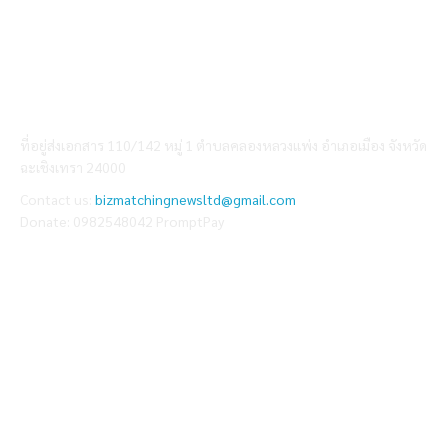
ABOUT US
ที่อยู่ส่งเอกสาร 110/142 หมู่ 1 ตำบลคลองหลวงแพ่ง อำเภอเมือง จังหวัด
ฉะเชิงเทรา 24000
Contact us:
bizmatchingnewsltd@gmail.com
Donate: 0982548042 PromptPay
FOLLOW US
Facebook
Youtube
Tiktok
Twitter
Instagram