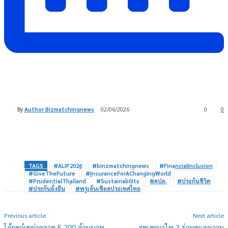
By
Author Bizmatchingnews
02/06/2026
0
0
TAGS
#ALIP2026
#binzmatchingnews
#FinancialInclusion
#GiveTheFuture
#InsuranceForAChangingWorld
#PrudentialThailand
#Sustainability
#คปภ.
#ประกันชีวิต
#ประกันยั่งยืน
#พรูเด็นเชียลประเทศไทย
Previous article
Next article
โอ้กะจู๋เขย่าตลาด 5,200 ล้านบาท
รพ.พญาไท 3 ร่วมดูแลความ