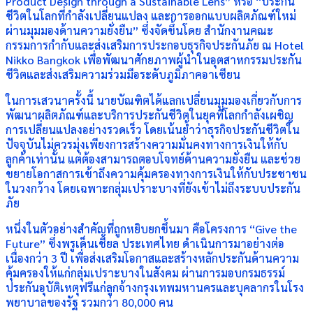
Product Design through a Sustainable Lens” หรือ “ประกัน
ชีวิตในโลกที่กำลังเปลี่ยนแปลง และการออกแบบผลิตภัณฑ์ใหม่
ผ่านมุมมองด้านความยั่งยืน” ซึ่งจัดขึ้นโดย สำนักงานคณะ
กรรมการกำกับและส่งเสริมการประกอบธุรกิจประกันภัย ณ Hotel
Nikko Bangkok เพื่อพัฒนาศักยภาพผู้นำในอุตสาหกรรมประกัน
ชีวิตและส่งเสริมความร่วมมือระดับภูมิภาคอาเซียน
ในการเสวนาครั้งนี้ นายบัณฑิตได้แลกเปลี่ยนมุมมองเกี่ยวกับการ
พัฒนาผลิตภัณฑ์และบริการประกันชีวิตในยุคที่โลกกำลังเผชิญ
การเปลี่ยนแปลงอย่างรวดเร็ว โดยเน้นย้ำว่าธุรกิจประกันชีวิตใน
ปัจจุบันไม่ควรมุ่งเพียงการสร้างความมั่นคงทางการเงินให้กับ
ลูกค้าเท่านั้น แต่ต้องสามารถตอบโจทย์ด้านความยั่งยืน และช่วย
ขยายโอกาสการเข้าถึงความคุ้มครองทางการเงินให้กับประชาชน
ในวงกว้าง โดยเฉพาะกลุ่มเปราะบางที่ยังเข้าไม่ถึงระบบประกัน
ภัย
หนึ่งในตัวอย่างสำคัญที่ถูกหยิบยกขึ้นมา คือโครงการ “Give the
Future” ซึ่งพรูเด็นเชียล ประเทศไทย ดำเนินการมาอย่างต่อ
เนื่องกว่า 3 ปี เพื่อส่งเสริมโอกาสและสร้างหลักประกันด้านความ
คุ้มครองให้แก่กลุ่มเปราะบางในสังคม ผ่านการมอบกรมธรรม์
ประกันอุบัติเหตุฟรีแก่ลูกจ้างกรุงเทพมหานครและบุคลากรในโรง
พยาบาลของรัฐ รวมกว่า 80,000 คน