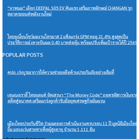
“จาพนม” เลือก DEEPAL S05 EV คันแรก เสริมภาพลักษณ์ CHANGAN รุก
ตลาดรถยนต์พลังงานใหม่
ไทยยูเนี่ยนโชว์ผลงานไตรมาส 2 แข็งแกร่ง GPM ทะลุ 21.4% สูงสุดเป็น
ประวัติการณ์ เคาะปันผล 0.40 บาทต่อหุ้น พร้อมปรับเพิ่มเป้ารายได้ปี 2569
POPULAR POSTS
คปภ. เร่งบูรณาการให้ความช่วยเหลือด้านประกันภัยอย่างเต็มที่
เจนเนอราลี่ ไทยแลนด์ จัดเสวนา “The Money Code” ถอดรหัสการเงินจาก
อดีตสู่อนาคต เสริมแกร่งลูกค้ารับมือยุคเศรษฐกิจผันผวน
เมืองไทยประกันชีวิต ร่วมฉลองการดำเนินงานครบรอบ 11 ปี มูลนิธิเมืองไทย
ยิ้ม มอบแว่นสายตาเพื่อผู้สูงอายุ จำนวน 1,111 อัน