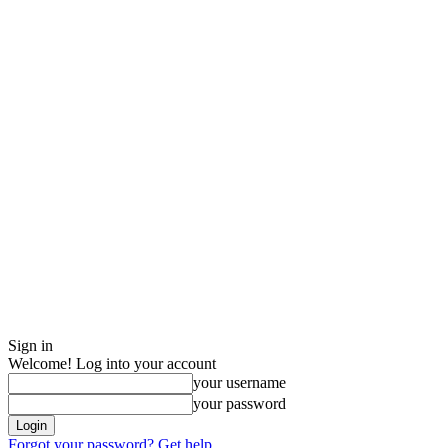
Sign in
Welcome! Log into your account
your username
your password
Forgot your password? Get help