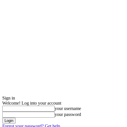
Sign in
Welcome! Log into your account
your username
your password
Forgot your password? Get help