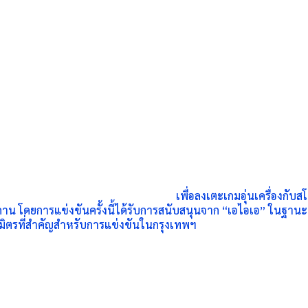
เพื่อลงเตะเกมอุ่นเครื่องกั
บสโม
 โดยการแข่งขันครั้งนี้ได้รั
บการสนับสนุนจาก “เอไอเอ” ในฐานะผู้ส
ิตรที่สำคั
ญสำหรับการแข่งขันในกรุงเทพฯ