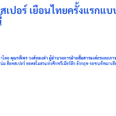
ตสเปอร์ เยือนไทยครั้งแรกแบ
้
นำโดย
คุณรพีพร วงศ์ทองคำ ผู้อำนวยการฝ่ายสื่อสารองค์
กรและภาพ
่ม ฮ็อตสเปอร์ ยอดสโมสรแห่งศึกพรีเมียร์ลีก อังกฤษ จะขนทัพมาเย