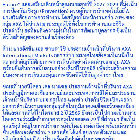
Future” และเตรียมเดินหน้าสู่แผนกลยุทธ์ปี 2027-2029 ที่มุ่งเน้น
การป้องกันเชิงรุก (Prevention) ควบคู่กับการนำเทคโนโลยี AI
มาเสริมศักยภาพการทำงาน โดยปัจจุบันพนักงานกว่า 70% ของ
กลุ่ม AXA ได้นำ AI มาประยุกต์ใช้ทั้งในการทำงานและชีวิต
ประจำวัน สะท้อนถึงความมุ่งมั่นในการพัฒนาบุคลากร ซึ่งเป็น
หัวใจสำคัญของความสำเร็จองค์กร
ด้าน นายฮัสซัน เอล ซาบราวิชิ ประธานเจ้าหน้าที่บริหาร AXA
International Markets กล่าวว่า ประเทศไทยยังคงเป็นหนึ่งใน
ตลาดสำคัญที่มีศักยภาพการเติบโตอย่างโดดเด่นของกลุ่ม AXA
พร้อมยืนยันการสนับสนุนอย่างเต็มที่ในทุกมิติ เพื่อร่วมสร้างความ
มั่นคงทางการเงินและคุณภาพชีวิตที่ดีให้กับลูกค้าชาวไทย
ขณะที่ นายนิโคลา เดอ นาแซล ประธานเจ้าหน้าที่บริหาร AXA
ประจำภูมิภาคเอเชียอาคเนย์และประเทศเกาหลีใต้ และประธาน
เจ้าหน้าที่บริหาร บมจ.กรุงไทย-แอกซ่า ประกันชีวิต เปิดเผยว่า
ผลการดำเนินงานของกลุ่มธุรกิจในภูมิภาคเอเชียตะวันออกเฉียง
ใต้และเกาหลีใต้ในไตรมาส 2 ปี 2569 ยังคงเป็นไปตามเป้าหมาย
โดยความร่วมมือกับธนาคารกรุงไทยตลอด 29 ปีที่ผ่านมา ถือเป็น
จุดแข็งสำคัญในการสร้างการเติบโตอย่างต่อเนื่อง พร้อมเดินหน้า
ขับเคลื่อนองค์กรผ่าน 3 เสาหลัก ได้แก่ สุขภาพ ตัวแทน และ
ผลิตภัณฑ์ โดยมี AI เป็นเครื่องมือสำคัญในการยกระดับ