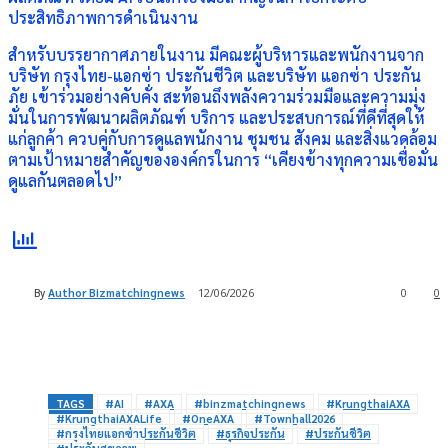
ประสิทธิภาพการดำเนินงาน
สำหรับบรรยากาศภายในงาน มีคณะผู้บริหารและพนักงานจาก
บริษัท กรุงไทย-แอกซ่า ประกันชีวิต และบริษัท แอกซ่า ประกัน
ภัย เข้าร่วมอย่างคับคั่ง สะท้อนถึงพลังความร่วมมือและความมุ่ง
มั่นในการพัฒนาผลิตภัณฑ์ บริการ และประสบการณ์ที่ดีที่สุดให้
แก่ลูกค้า ควบคู่กับการดูแลพนักงาน ชุมชน สังคม และสิ่งแวดล้อม
ตามเป้าหมายสำคัญขององค์กรในการ “เคียงข้างทุกความเชื่อมั่น
ดูแลกันตลอดไป”
By
Author Bizmatchingnews
12/06/2026
0
0
TAGS
#AI
#AXA
#binzmatchingnews
#KrungthaiAXA
#KrungthaiAXALife
#OneAXA
#Townhall2026
#กรุงไทยแอกซ่าประกันชีวิต
#ธุรกิจประกัน
#ประกันชีวิต