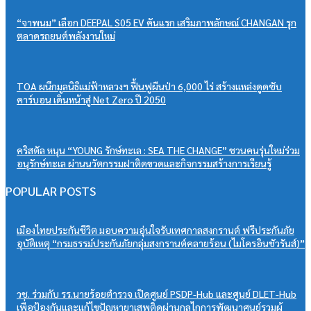
“จาพนม” เลือก DEEPAL S05 EV คันแรก เสริมภาพลักษณ์ CHANGAN รุก
ตลาดรถยนต์พลังงานใหม่
TOA ผนึกมูลนิธิแม่ฟ้าหลวงฯ ฟื้นฟูผืนป่า 6,000 ไร่ สร้างแหล่งดูดซับ
คาร์บอน เดินหน้าสู่ Net Zero ปี 2050
คริสตัล หนุน “YOUNG รักษ์ทะเล : SEA THE CHANGE” ชวนคนรุ่นใหม่ร่วม
อนุรักษ์ทะเล ผ่านนวัตกรรมฝาติดขวดและกิจกรรมสร้างการเรียนรู้
POPULAR POSTS
เมืองไทยประกันชีวิต มอบความอุ่นใจรับเทศกาลสงกรานต์ ฟรีประกันภัย
อุบัติเหตุ “กรมธรรม์ประกันภัยกลุ่มสงกรานต์คลายร้อน (ไมโครอินชัวรันส์)”
วช. ร่วมกับ รร.นายร้อยตำรวจ เปิดศูนย์ PSDP-Hub และศูนย์ DLET-Hub
เพื่อป้องกันและแก้ไขปัญหายาเสพติดผ่านกลไกการพัฒนาศูนย์รวมผู้