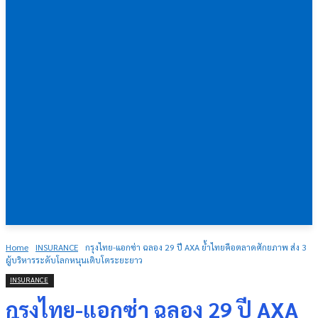
Home
INSURANCE
กรุงไทย-แอกซ่า ฉลอง 29 ปี AXA ย้ำไทยคือตลาดศักยภาพ ส่ง 3
ผู้บริหารระดับโลกหนุนเติบโตระยะยาว
INSURANCE
กรุงไทย-แอกซ่า ฉลอง 29 ปี AXA