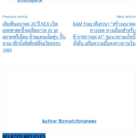
#ประกันสุขภาพ
Previous article
Next article
เดิมพันอนาคต 20 ปี KEX เปิด
BAM ร่วมเวทีเสวนา “สร้างอนาคต
ยุทธศาสตร์ใหญ่ติดอาวุธ AI รุก
ทางรอด ทางเลือกสำหรับ
ตลาดพรีเมียม-ข้ามแดนเต็มสูบ ปั้น
ข้าราชการยุค AI” ชูแนวทางแก้หนี้
อาณาจักรโลจิสติกส์อัจฉริยะครบ
ยั่งยืน เสริมความมั่นคงทางการเงิน
วงจร
Author Bizmatchingnews
RELATED ARTICLES