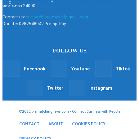
ฉะเชิงเทรา 24000
Contact us:
bizmatchingnewsltd@gmail.com
Donate: 0982548042 PromptPay
FOLLOW US
Facebook
Youtube
Tiktok
Twitter
Instagram
©2022 bizmatchingnews.com - Connect Business with People
CONTACT
ABOUT
COOKIES POLICY
PRIVACY POLICY