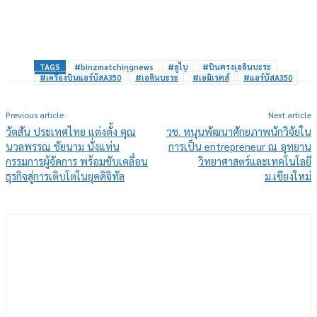
TAGS
#binzmatchingnews
#ดูไบ
#บินตรงเอดินบะระ
#เครื่องบินแอร์บัสA350
#เอดินบะระ
#เอมิเรตส์
#แอร์บัสA350
Previous article
Next article
วัตสัน ประเทศไทย แต่งตั้ง คุณ
วช. หนุนพัฒนาศักยภาพนักวิจัยใน
นวลพรรณ ชัยนาม นั่งแท่น
การเป็น entrepreneur ณ อุทยาน
กรรมการผู้จัดการ พร้อมขับเคลื่อน
วิทยาศาสตร์และเทคโนโลยี
ธุรกิจสู่การเติบโตในยุคดิจิทัล
ม.เชียงใหม่