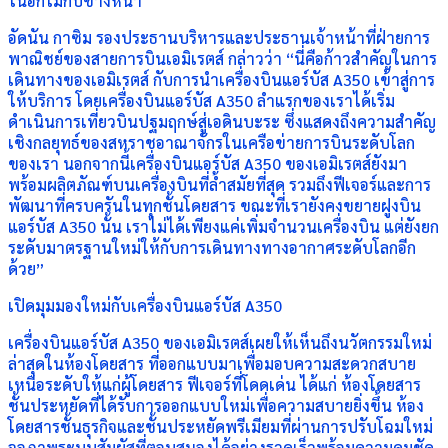
ในอีกไม่กี่ปีข้างหน้า
อัดนัน กาซิม รองประธานบริหารและประธานเจ้าหน้าที่ฝ่ายการ
พาณิชย์ของสายการบินเอมิเรตส์ กล่าวว่า “นี่คือก้าวสำคัญในการ
เดินทางของเอมิเรตส์ กับการนำเครื่องบินแอร์บัส A350 เข้าสู่การ
ให้บริการ โดยเครื่องบินแอร์บัส A350 ลำแรกของเราได้เริ่ม
ดำเนินการเที่ยวบินปฐมฤกษ์สู่เอดินบะระ ซึ่งแสดงถึงความสำคัญ
เชิงกลยุทธ์ของสหราชอาณาจักรในเครือข่ายการบินระดับโลก
ของเรา นอกจากนี้เครื่องบินแอร์บัส A350 ของเอมิเรตส์ยังมา
พร้อมผลิตภัณฑ์บนเครื่องบินที่ล้ำสมัยที่สุด รวมถึงฟีเจอร์และการ
พัฒนาที่ครบครันในทุกชั้นโดยสาร ขณะที่เรายังคงขยายฝูงบิน
แอร์บัส A350 นั้น เราไม่ได้เพียงแค่เพิ่มจำนวนเครื่องบิน แต่ยังยก
ระดับมาตรฐานใหม่ให้กับการเดินทางทางอากาศระดับโลกอีก
ด้วย”
เปิดมุมมองใหม่กับเครื่องบินแอร์บัส A350
เครื่องบินแอร์บัส A350 ของเอมิเรตส์เผยให้เห็นถึงนวัตกรรมใหม่
ล่าสุดในห้องโดยสาร ที่ออกแบบมาเพื่อมอบความสะดวกสบาย
เหนือระดับให้แก่ผู้โดยสาร ฟีเจอร์ที่โดดเด่น ได้แก่ ห้องโดยสาร
ชั้นประหยัดที่ได้รับการออกแบบใหม่เพื่อความสบายยิ่งขึ้น ห้อง
โดยสารชั้นธุรกิจและชั้นประหยัดพรีเมียมที่ผ่านการปรับโฉมใหม่
จอภาพระบบสัมผัสที่ตอบสนองได้อย่างรวดเร็วพร้อมความคมชัด