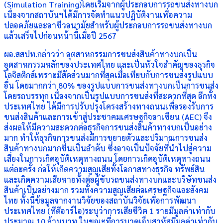
(Simulation Training)โดยเริ่มจากผู้ประกอบการรถขนส่งทางบก
เนื่องจากสถาบันฯได้มีการจัดทำแนวปฏิบัติงานเพื่อความ
ปลอดภัยและอาชีวอนามัยสำหรับผู้ประกอบการรถขนส่งทางบก
แล้วเสร็จไปก่อนหน้านี้เมื่อปี 2567
ผอ.สสปท.กล่าวว่า อุตสาหกรรมการขนส่งสินค้าทางบกเป็น
อุตสาหกรรมหลักของประเทศไทย และเป็นหัวใจสำคัญของธุรกิจ
โลจิสติกส์เพราะมีสัดส่วนมากที่สุดเมื่อเทียบกับการขนส่งรูปแบบ
อื่น โดยมากกว่า 80% ของรูปแบบการขนส่งทางบกเป็นการขนส่ง
โดยรถบรรทุก เนื่องจากเป็นรูปแบบการขนส่งที่สะดวกที่สุด อีกทั้ง
ประเทศไทย ได้มีการปรับปรุงโครงสร้างทางถนนเพื่อรองรับการ
ขนส่งสินค้าและการเข้าสู่ประชาคมเศรษฐกิจอาเซียน (AEC) จึง
ส่งผลให้มีความสะดวกต่อธุรกิจการขนส่งสินค้าทางบกเป็นอย่าง
มาก ทำให้ธุรกิจการขนส่งมีการขยายตัวและปริมาณการขนส่ง
สินค้าทางบกมากขึ้นเป็นลำดับ ซึ่งอาจเป็นปัจจัยที่นำไปสู่ความ
เสี่ยงในการเกิดอุบัติเหตุทางถนน โดยการเกิดอุบัติเหตุทางถนน
แต่ละครั้ง ก่อให้เกิดความสูญเสียทั้งโอกาสทางธุรกิจ ทรัพย์สิน
และเกิดความเสียหายทั้งต่อผู้ขับรถขนส่งทางบกและบริษัทขนส่ง
สินค้าเป็นอย่างมาก รวมทั้งความสูญเสียต่อเศรษฐกิจและสังคม
ไทย ทั้งนี้ข้อมูลจากงานวิจัยของสถาบันวิจัยเพื่อการพัฒนา
ประเทศไทย (ทีดีอาร์ไอ)ระบุว่าการเสียชีวิต 1 รายมีมูลค่าเท่ากับ
ประมาณ 10 ล้านบาท ในขณะที่การบาดเจ็บสาหัสมีมูลค่าเท่ากับ