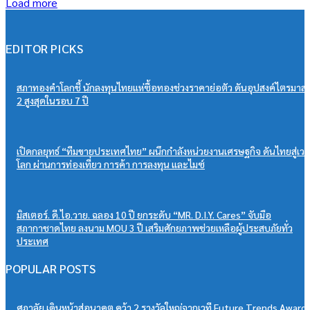
Load more
EDITOR PICKS
สภาทองคำโลกชี้ นักลงทุนไทยแห่ซื้อทองช่วงราคาย่อตัว ดันอุปสงค์ไตรมาส
2 สูงสุดในรอบ 7 ปี
เปิดกลยุทธ์ “ทีมขายประเทศไทย” ผนึกกำลังหน่วยงานเศรษฐกิจ ดันไทยสู่เวท
โลก ผ่านการท่องเที่ยว การค้า การลงทุน และไมซ์
มิสเตอร์. ดี.ไอ.วาย. ฉลอง 10 ปี ยกระดับ “MR. D.I.Y. Cares” จับมือ
สภากาชาดไทย ลงนาม MOU 3 ปี เสริมศักยภาพช่วยเหลือผู้ประสบภัยทั่ว
ประเทศ
POPULAR POSTS
ศุภาลัย เดินหน้าสู่อนาคต คว้า 2 รางวัลใหญ่จากเวที Future Trends Award