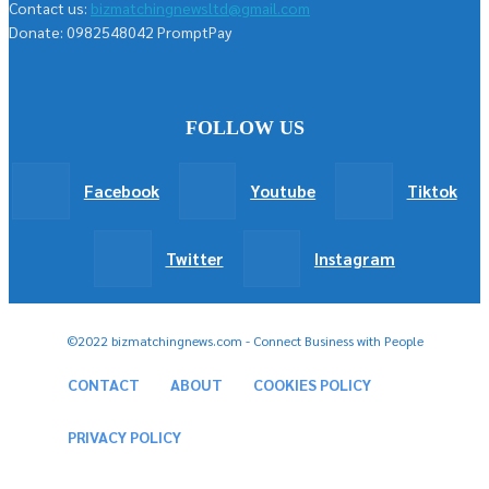
Contact us:
bizmatchingnewsltd@gmail.com
Donate: 0982548042 PromptPay
FOLLOW US
Facebook
Youtube
Tiktok
Twitter
Instagram
©2022 bizmatchingnews.com - Connect Business with People
CONTACT
ABOUT
COOKIES POLICY
PRIVACY POLICY