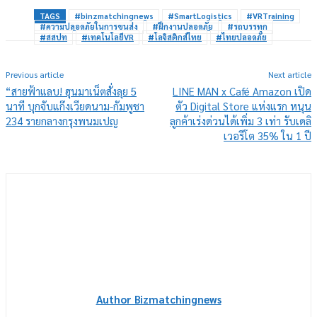
TAGS
#binzmatchingnews
#SmartLogistics
#VRTraining
#ความปลอดภัยในการขนส่ง
#ฝึกงานปลอดภัย
#รถบรรทุก
#สสปท
#เทคโนโลยีVR
#โลจิสติกส์ไทย
#ไทยปลอดภัย
Previous article
Next article
“สายฟ้าแลบ! ฮุนมาเน็ตสั่งลุย 5
LINE MAN x Café Amazon เปิด
นาที บุกจับแก๊งเวียดนาม-กัมพูชา
ตัว Digital Store แห่งแรก หนุน
234 รายกลางกรุงพนมเปญ
ลูกค้าเร่งด่วนได้เพิ่ม 3 เท่า รับเดลิ
เวอรีโต 35% ใน 1 ปี
Author Bizmatchingnews