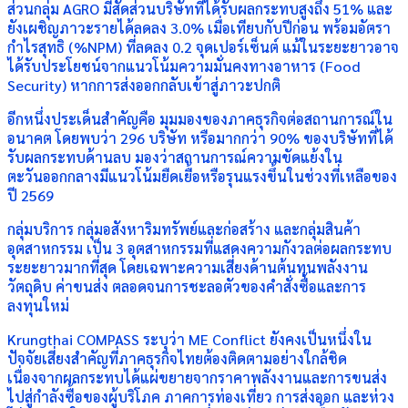
ส่วนกลุ่ม AGRO มีสัดส่วนบริษัทที่ได้รับผลกระทบสูงถึง 51% และ
ยังเผชิญภาวะรายได้ลดลง 3.0% เมื่อเทียบกับปีก่อน พร้อมอัตรา
กำไรสุทธิ (%NPM) ที่ลดลง 0.2 จุดเปอร์เซ็นต์ แม้ในระยะยาวอาจ
ได้รับประโยชน์จากแนวโน้มความมั่นคงทางอาหาร (Food
Security) หากการส่งออกกลับเข้าสู่ภาวะปกติ
อีกหนึ่งประเด็นสำคัญคือ มุมมองของภาคธุรกิจต่อสถานการณ์ใน
อนาคต โดยพบว่า 296 บริษัท หรือมากกว่า 90% ของบริษัทที่ได้
รับผลกระทบด้านลบ มองว่าสถานการณ์ความขัดแย้งใน
ตะวันออกกลางมีแนวโน้มยืดเยื้อหรือรุนแรงขึ้นในช่วงที่เหลือของ
ปี 2569
กลุ่มบริการ กลุ่มอสังหาริมทรัพย์และก่อสร้าง และกลุ่มสินค้า
อุตสาหกรรม เป็น 3 อุตสาหกรรมที่แสดงความกังวลต่อผลกระทบ
ระยะยาวมากที่สุด โดยเฉพาะความเสี่ยงด้านต้นทุนพลังงาน
วัตถุดิบ ค่าขนส่ง ตลอดจนการชะลอตัวของคำสั่งซื้อและการ
ลงทุนใหม่
Krungthai COMPASS ระบุว่า ME Conflict ยังคงเป็นหนึ่งใน
ปัจจัยเสี่ยงสำคัญที่ภาคธุรกิจไทยต้องติดตามอย่างใกล้ชิด
เนื่องจากผลกระทบได้แผ่ขยายจากราคาพลังงานและการขนส่ง
ไปสู่กำลังซื้อของผู้บริโภค ภาคการท่องเที่ยว การส่งออก และห่วง