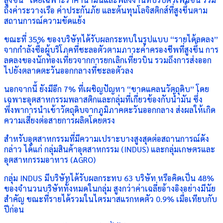
ถึงค่าระวางเรือ ค่าประกันภัย และต้นทุนโลจิสติกส์ที่สูงขึ้นตาม
สถานการณ์ความขัดแย้ง
ขณะที่ 35% ของบริษัทได้รับผลกระทบในรูปแบบ “รายได้ลดลง”
จากกำลังซื้อผู้บริโภคที่ชะลอตัวตามภาวะค่าครองชีพที่สูงขึ้น การ
ลดลงของนักท่องเที่ยวจากการยกเลิกเที่ยวบิน รวมถึงการส่งออก
ไปยังตลาดตะวันออกกลางที่ชะลอตัวลง
นอกจากนี้ ยังมีอีก 7% ที่เผชิญปัญหา “ขาดแคลนวัตถุดิบ” โดย
เฉพาะอุตสาหกรรมพลาสติกและกลุ่มที่เกี่ยวข้องกับน้ำมัน ซึ่ง
พึ่งพาการนำเข้าวัตถุดิบจากภูมิภาคตะวันออกกลาง ส่งผลให้เกิด
ความเสี่ยงต่อสายการผลิตโดยตรง
สำหรับอุตสาหกรรมที่มีความเปราะบางสูงสุดต่อสถานการณ์ดัง
กล่าว ได้แก่ กลุ่มสินค้าอุตสาหกรรม (INDUS) และกลุ่มเกษตรและ
อุตสาหกรรมอาหาร (AGRO)
กลุ่ม INDUS มีบริษัทได้รับผลกระทบ 63 บริษัท หรือคิดเป็น 48%
ของจำนวนบริษัททั้งหมดในกลุ่ม สูงกว่าค่าเฉลี่ยอ้างอิงอย่างมีนัย
สำคัญ ขณะที่รายได้รวมในไตรมาสแรกหดตัว 0.9% เมื่อเทียบกับ
ปีก่อน