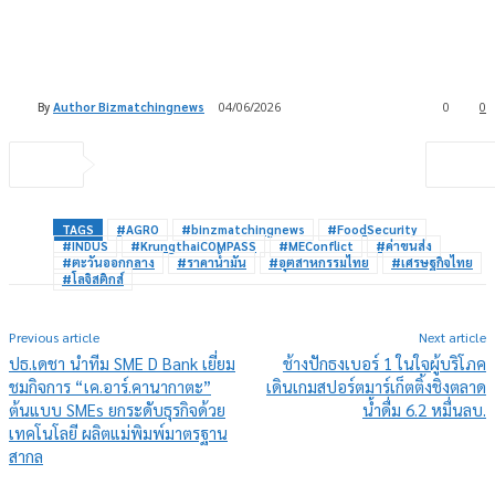
By
Author Bizmatchingnews
04/06/2026
0
0
TAGS
#AGRO
#binzmatchingnews
#FoodSecurity
#INDUS
#KrungthaiCOMPASS
#MEConflict
#ค่าขนส่ง
#ตะวันออกกลาง
#ราคาน้ำมัน
#อุตสาหกรรมไทย
#เศรษฐกิจไทย
#โลจิสติกส์
Previous article
Next article
ปธ.เดชา นำทีม SME D Bank เยี่ยม
ช้างปักธงเบอร์ 1 ในใจผู้บริโภค
ชมกิจการ “เค.อาร์.คานากาตะ”
เดินเกมสปอร์ตมาร์เก็ตติ้งชิงตลาด
ต้นแบบ SMEs ยกระดับธุรกิจด้วย
น้ำดื่ม 6.2 หมื่นลบ.
เทคโนโลยี ผลิตแม่พิมพ์มาตรฐาน
สากล