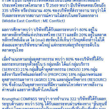
การดำเนินงานของบริษัทจดทะเบียนในตลาดหลักทรัพย์แห่ง
ประเทศไทยงวดไตรมาส 1 ปี 2569 พบว่า มีบริษัทจดทะเบียนถึง
335 บริษัท หรือประมาณ 40% ของบริษัทที่ส่งรายงาน ระบุว่าได้
รับผลกระทบจากสถานการณ์ความไม่สงบในตะวันออกกลาง
(Middle East Conflict : ME Conflict)
ผลการศึกษาพบว่า บริษัทที่ได้รับผลกระทบกว่า 80% อยู่ใน
ตลาดหลักทรัพย์แห่งประเทศไทย (SET) และอีก 20% อยู่ในตลาด
หลักทรัพย์เอ็ม เอ ไอ (mai) สะท้อนให้เห็นว่าวิกฤตดังกล่าวไม่ได้
ส่งผลเฉพาะบริษัทขนาดใหญ่ แต่กระทบต่อธุรกิจทุกระดับใน
ตลาดทุนไทย
เมื่อจำแนกตามกลุ่มอุตสาหกรรม พบว่า 80% ของบริษัทที่ได้รับ
ผลกระทบกระจุกตัวอยู่ใน 5 กลุ่มหลัก ได้แก่ กลุ่มบริการ
(SERVICE) 21% กลุ่มสินค้าอุตสาหกรรม (INDUS) 19% กลุ่ม
อสังหาริมทรัพย์และก่อสร้าง (PROPCON) 18% กลุ่มเกษตรและ
อุตสาหกรรมอาหาร (AGRO) 13% และกลุ่มทรัพยากร (RESOURC)
9% ซึ่งล้วนเป็นอุตสาหกรรมที่มีความอ่อนไหวต่อราคาพลังงาน
ค่าขนส่ง และราคาสินค้าโภคภัณฑ์
Krungthai COMPASS ระบุว่า จากจำนวน 322 บริษัทที่ได้รับผลก
ระทบด้านลบ พบว่า 50% ได้รับผลกระทบผ่านช่องทาง “ต้นทุนที่
สูงขึ้น” โดยเฉพาะราคาน้ำมันและพลังงานที่ปรับตัวเพิ่มขึ้น รวม