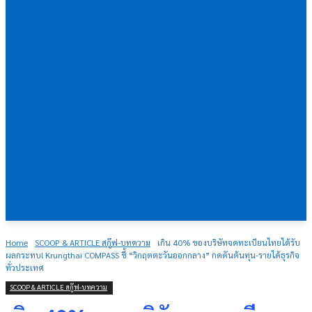
Home
SCOOP & ARTICLE สกู๊ฟ-บทความ
เกิน 40% ของบริษัทจดทะเบียนไทยได้รับ
ผลกระทบ! Krungthai COMPASS ชี้ “วิกฤตตะวันออกกลาง” กดดันต้นทุน-รายได้ธุรกิจ
ทั่วประเทศ
SCOOP & ARTICLE สกู๊ฟ-บทความ